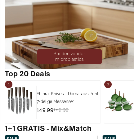
Snijden zonder
microplastics
Top 20 Deals
1
2
Shinrai Knives - Damascus Print
C
7-delige Messenset
P
€149,99
Translation
€
T
149,99
189,99
2
Translation
missing:
T
m
missing:
nl.products.product.sale_price
m
n
1+1 GRATIS - Mix
&
Match
nl.products.product.regular_price
n
SALE
SALE