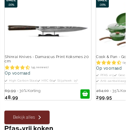
-30%
-35%
Shinrai Knives - Damascus Print Koksmes 20
Cook & Pan - Go G
cm
(15 r
(45 reviews)
Op voorraad
Op voorraad
PFAS vrij
Geschik
High Carbon Staal
HRC 60
Slijphoek: 15º
Anti-aanbaklaag: 
69,99
- 30% Korting
464,00
- 35% Korti
48,99
299,95
Bekijk alles
Pfas-vrij koken