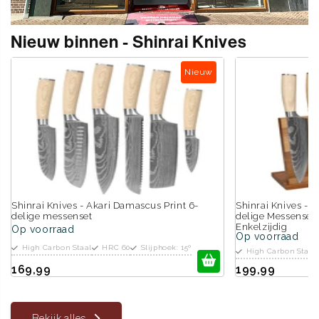
Nieuw binnen - Shinrai Knives
Nieuw
Shinrai Knives - Akari Damascus Print 6-
Shinrai Knives - 
delige messenset
delige Messenset
Enkelzijdig
Op voorraad
Op voorraad
High Carbon Staal
HRC 60
Slijphoek: 15º
High Carbon Staal
169,99
199,99
Bekijk alles