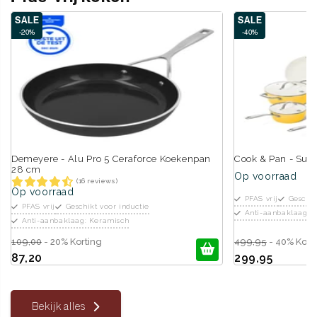
SALE
SALE
-20%
-40%
Demeyere - Alu Pro 5 Ceraforce Koekenpan
Cook & Pan - Sun
28 cm
Op voorraad
(16 reviews)
Op voorraad
PFAS vrij
Geschik
PFAS vrij
Geschikt voor inductie
Anti-aanbaklaag: 
Anti-aanbaklaag: Keramisch
109,00
- 20% Korting
499,95
- 40% Kort
87,20
299,95
Bekijk alles