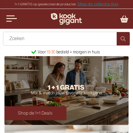
Meteen
Shop de collectie hier
1+1 GRATIS op geselecteerde producten.
naar de
nu
content
iten
Zoeken
Voor
19:30
besteld = morgen in huis
Shop de 1+1 Deals