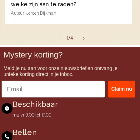
welke zijn aan te raden?
Auteur: Jeroen Dijkman
van
1
/
4
Mystery korting?
Meld je nu aan voor onze nieuwsbrief en ontvang je
unieke korting direct in je inbox.
Claim nu
Beschikbaar
ma-vr 9:00 tot 17:00
Bellen