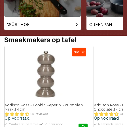
WÜSTHOF
GREENPAN
Smaakmakers op tafel
Nieuw
Addison Ross - Bobbin Peper & Zoutmolen
Addison Ross - B
Mink 24 cm
Chocolate 24 cm
(20 reviews)
(20 
Op voorraad
Op voorraad
Maalwerk: Keramiek
Rubberwood
Maalwerk: Kerami