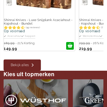
Shinrai Knives - Luxe Snijplank Acaciahout -
Shinrai Knives - 
Kopshout - Bundel
- Kopshout - Bund
(49 reviews)
(7 re
Op voorraad
Op voorraad
Acaciahout
Sapgoot
Walnotenhout
Sa
189,99
- 21% Korting
299,99
- 26% Kort
149,99
219,99
Bekijk alles
Kies uit topmerken