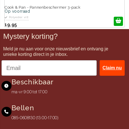
:
Cook & Pan - Pannenbeschermer 3-pack
Op voorraad
Polyester vilt
19,95
Mystery korting?
Meld je nu aan voor onze nieuwsbrief en ontvang je
unieke korting direct in je inbox.
Claim nu
Beschikbaar
ma-vr 9:00 tot 17:00
Bellen
085-0608130 (13:00-17:00)