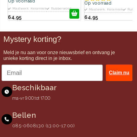
Op voorraad
Op voorraad
Maalwerk: Keramiek
Rubberwood
Maalwerk: Keramiek
Rubb
64,95
64,95
Mystery korting?
Meld je nu aan voor onze nieuwsbrief en ontvang je
unieke korting direct in je inbox.
Claim nu
Beschikbaar
ma-vr 9:00 tot 17:00
Bellen
085-0608130 (13:00-17:00)