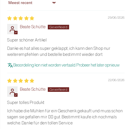
Sort by
Onderhoud
: Schoonmaken met een zachte, droge doek; niet
onderdompelen in water
29/06/2026
Beate Schütte
Waarom de Bobbin?
Deze stijlvolle molen combineert hoogwaardige functionaliteit
Super schöner Artikel
met een elegant design dat direct opvalt aan tafel. De Bobbin
Danke es hat alles super geklappt, ich kann den Shop nur
weiterempfehlen und bestelle bestimmt wieder dort.
Peper- & Zoutmolen is niet alleen praktisch, maar ook een
prachtig decoratief element in iedere keuken.
Beoordeling kon niet worden vertaald. Probeer het later opnieuw
Bestel nu de Addison Ross Bobbin Peper- & Zoutmolen in Scandi
22/06/2026
Moss en geef jouw tafel een frisse, moderne uitstraling!
Beate Schütte
Super tolles Produkt
Ich habe die Mühlen für ein Geschenk gekauft und muss schon
sagen sie gefallen mir 👍🏽 gut. Bestimmt kaufe ich nochmals
welche. Danke für den tollen Service