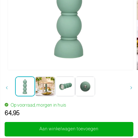
Media
1
openen
in
i
modaal
Op voorraad, morgen in huis
64,95
Translation
missing:
Aan winkelwagen toevoegen
nl.products.product.regular_price