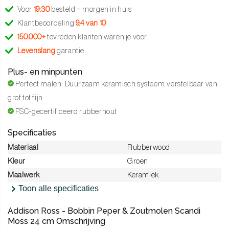
Voor
19:30
besteld = morgen in huis
Klantbeoordeling
9.4 van 10
150.000+
tevreden klanten waren je voor
Levenslang
garantie
Plus- en minpunten
Perfect malen: Duurzaam keramisch systeem, verstelbaar van
grof tot fijn.
FSC-gecertificeerd rubberhout
Specificaties
Materiaal
Rubberwood
Kleur
Groen
Maalwerk
Keramiek
Toon alle specificaties
Addison Ross - Bobbin Peper & Zoutmolen Scandi
Moss 24 cm Omschrijving