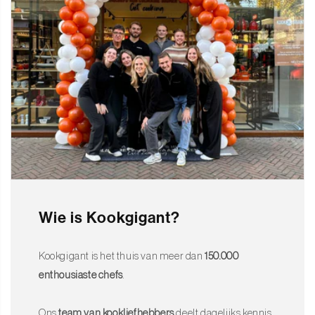
Wie is Kookgigant?
Kookgigant is het thuis van meer dan
150.000
enthousiaste chefs
.
Ons
team van kookliefhebbers
deelt dagelijks kennis,