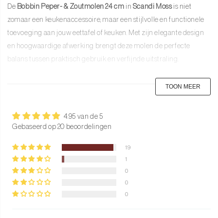
De
Bobbin Peper- & Zoutmolen 24 cm
in
Scandi
Moss
is niet
zomaar een keukenaccessoire, maar een stijlvolle en functionele
toevoeging aan jouw eettafel of keuken. Met zijn elegante design
en hoogwaardige afwerking brengt deze molen de perfecte
balans tussen praktisch gebruik en verfijnde uitstraling.
Belangrijkste kenmerken:
TOON MEER
Hoogte
: 24 cm
4.95 van de 5
Materiaal
: Massief rubberhout (volledig FSC-gecertificeerd),
Gebaseerd op 20 beoordelingen
afgewerkt met meerdere lagen matte lak voor een duurzame
en elegante uitstraling
19
Kleur
: Stijlvolle Scandi Moss tint met een matte afwerking
1
0
Maalsysteem
: Hoogwaardig keramisch mechanisme, geschikt
0
voor zowel peper als zout
0
Gebruiksgemak
: Eenvoudig navulbaar en verstelbaar voor
grove of fijne maling