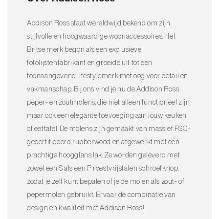
Addison Ross staat wereldwijd bekend om zijn
stijlvolle en hoogwaardige woonaccessoires. Het
Britse merk begon als een exclusieve
fotolijstenfabrikant en groeide uit tot een
toonaangevend lifestylemerk met oog voor detail en
vakmanschap. Bij ons vind je nu de Addison Ross
peper- en zoutmolens, die niet alleen functioneel zijn,
maar ook een elegante toevoeging aan jouw keuken
of eettafel. De molens zijn gemaakt van massief FSC-
gecertificeerd rubberwood en afgewerkt met een
prachtige hoogglans lak. Ze worden geleverd met
zowel een S als een P roestvrijstalen schroefknop,
zodat je zelf kunt bepalen of je de molen als zout- of
pepermolen gebruikt. Ervaar de combinatie van
design en kwaliteit met Addison Ross!