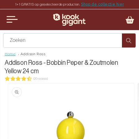
Shop de collectie hier
1+1 GRATIS op geselecteerde producten.
teen naar de content
u sluiten
Zoeken
Home
Addison Ross
Addison Ross - Bobbin Peper & Zoutmolen
Yellow 24 cm
(20 reviews)
ct naar productinformatie