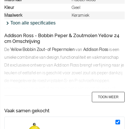
Kleur
Geel
Maalwerk
Keramiek
Toon alle specificaties
Addison Ross - Bobbin Peper & Zoutmolen Yellow 24
cm Omschrijving
De
Yellow Bobbin Zout- of Pepermolen
van
Addison Ross
is een
unieke combinatie van design, functionaliteit en vakmanschap.
Dit exclusieve ontwerp van Addison Ross brengt verfijning naar je
keuken of eettafel en is geschikt voor zowel zout als peper dankzij
de meegeleverde roestvrijstalen S- en P-schroefknoppen.
Hiermee bepaal je zelf of de molen gebruikt wordt als zout- of
pepermolen.
TOON MEER
Stel jouw eigen unieke set samen
Vaak samen gekocht
Doordat je zelf je eigen combinatie kan maken kun je eindeloos
combineren. Kies de kleurencombinatie die jij leuk vindt. Of