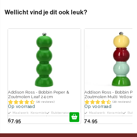
Wellicht vind je dit ook leuk?
Addison Ross - Bobbin Peper &
Addison Ross - Bobbin Pe
Zoutmolen Leaf 24 cm
Zoutmolen Multi Yellow 2
(20 reviews)
(20 reviews)
Op voorraad
Op voorraad
Maalwerk: Keramiek
Rubberwood
Maalwerk: Keramiek
Rubb
67,95
74,95