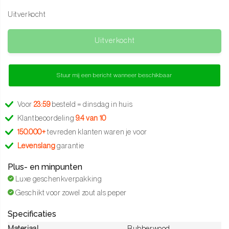
Uitverkocht
Uitverkocht
Stuur mij een bericht wanneer beschikbaar
Voor
23:59
besteld = dinsdag in huis
Klantbeoordeling
9.4 van 10
150.000+
tevreden klanten waren je voor
Levenslang
garantie
Plus- en minpunten
Luxe geschenkverpakking
Geschikt voor zowel zout als peper
Specificaties
Materiaal
Rubberwood