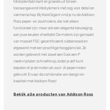
fotolijstenfabrikant en groeide uit tot een
toonaangevend lifestylemerk met oog voor detail en
vakmanschap. Bij KookGigant vind je nu de Addison
Ross peper- en zoutmolens, die niet alleen
functioneel zijn, maar ook een elegante toevoeging
aan jouw keuken of eettafel. De molens zijn gemaakt
van massief FSC-gecertificeerd rubberwood en
afgewerkt met een prachtige hoogglans lak. Ze
worden geleverd met zowel een S als een P
roestvrijstalen schroefknop, zodat je zelf kunt
bepalen of je de molen als zout- of pepermolen
gebruikt. Ervaar de combinatie van design en
kwaliteit met Addison Ross!
Bekijk alle producten van Addison Ross