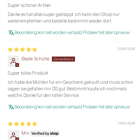
Super schöner Artikel
Vermijd direct zonlicht om de hoogglanslak in optimale staat
Danke es hat alles super geklappt, ich kann den Shop nur
te houden.
weiterempfehlen und bestelle bestimmt wieder dort.
Dompel de molen niet onder in water en gebruik geen
Beoordeling kon niet worden vertaald. Probeer het later opnieuw
schurende schoonmaakmiddelen.
22/06/2026
Een prachtig cadeau
Beate Schütte
Met zijn luxe uitstraling, hoogwaardige afwerking en
veelzijdigheid is de Bobbin Zout- of Pepermolen een perfect
Super tolles Produkt
cadeau voor iedere kookliefhebber.
Ich habe die Mühlen für ein Geschenk gekauft und muss schon
sagen sie gefallen mir 👍🏽 gut. Bestimmt kaufe ich nochmals
Geef je keuken een stijlvolle upgrade en geniet van ultieme
welche. Danke für den tollen Service
functionaliteit. Bestel nu de Yellow Bobbin Zout- of Pepermolen
van Addison Ross en voeg een vleugje elegantie en precisie toe
Beoordeling kon niet worden vertaald. Probeer het later opnieuw
aan je culinaire belevenissen!
14/05/2026
Mrs