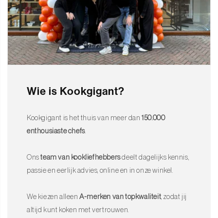
Wie is Kookgigant?
Kookgigant is het thuis van meer dan
150.000
enthousiaste chefs
.
Ons
team van kookliefhebbers
deelt dagelijks kennis,
passie en eerlijk advies, online en in onze winkel.
We kiezen alleen
A-merken van topkwaliteit
, zodat jij
altijd kunt koken met vertrouwen.