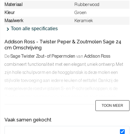
Materiaal
Rubberwood
Kleur
Groen
Maalwerk
Keramiek
Toon alle specificaties
Addison Ross - Twister Peper & Zoutmolen Sage 24
cm Omschrijving
De
Sage Twister Zout- of Pepermolen
van
Addison Ross
combineert functionaliteit met een elegant, uniek ontwerp. Met
zijn holle schulpvorm en de hoogglanslak is deze molen een
stijlvolle toevoeging aan iedere keuken of eettafel. Dankzij de
meegeleverde roestvrijstalen S- en P-schroefknoppen, is de
Twister-molen geschikt voor zowel peper als zout. Hiermee
bepaal je zelf of de molen gebruikt wordt als zout- of pepermolen.
TOON MEER
Stel jouw eigen unieke set samen
Vaak samen gekocht
Doordat je zelf je eigen combinatie kan maken kun je eindeloos
combineren. Kies de kleurencombinatie die jij leuk vindt. Of