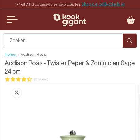
Shop de collectie hier
1+1 GRATIS op geselecteerde producten.
teen naar de content
u sluiten
Zoeken
Home
Addison Ross
Addison Ross - Twister Peper & Zoutmolen Sage
24 cm
(20 reviews)
ct naar productinformatie