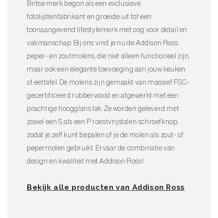
Britse merk begon als een exclusieve
fotolijstenfabrikant en groeide uit tot een
toonaangevend lifestylemerk met oog voor detail en
vakmanschap. Bij ons vind je nu de Addison Ross
peper- en zoutmolens, die niet alleen functioneel zijn,
maar ook een elegante toevoeging aan jouw keuken
of eettafel. De molens zijn gemaakt van massief FSC-
gecertificeerd rubberwood en afgewerkt met een
prachtige hoogglans lak. Ze worden geleverd met
zowel een S als een P roestvrijstalen schroefknop,
zodat je zelf kunt bepalen of je de molen als zout- of
pepermolen gebruikt. Ervaar de combinatie van
design en kwaliteit met Addison Ross!
Bekijk alle producten van Addison Ross