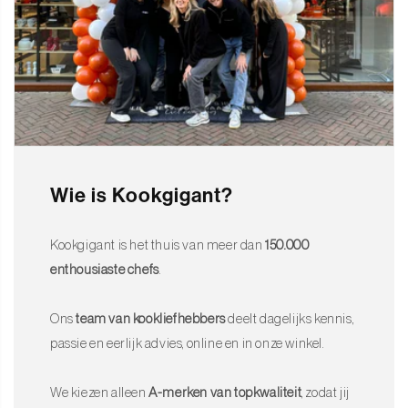
Wie is Kookgigant?
Kookgigant is het thuis van meer dan
150.000
enthousiaste chefs
.
Ons
team van kookliefhebbers
deelt dagelijks kennis,
passie en eerlijk advies, online en in onze winkel.
We kiezen alleen
A-merken van topkwaliteit
, zodat jij