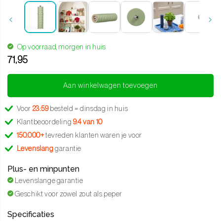
Op voorraad, morgen in huis
71,95
Translation missing: nl.products.product.regular_price
Aan winkelwagen toevoegen
Voor
23:59
besteld = dinsdag in huis
Klantbeoordeling
9.4 van 10
150.000+
tevreden klanten waren je voor
Levenslang
garantie
Plus- en minpunten
Levenslange garantie
Geschikt voor zowel zout als peper
Specificaties