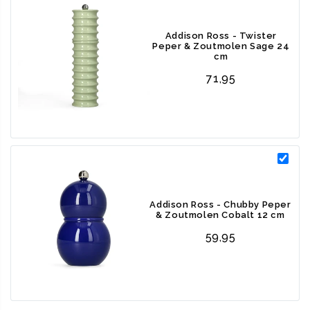
combineer bijvoorbeeld de Twister serie met de Bobbin serie.
Addison Ross - Twister
Peper & Zoutmolen Sage 24
Unieke kenmerken en specificaties
cm
71,95
Elegant en uniek design
: De holle schulpvorm in hoogglanslak
geeft deze molen een verfijnde en moderne uitstraling.
Veelzijdig gebruik
: Geschikt voor zowel zout als peper dankzij
het universele keramische maalmechanisme.
Hoogwaardige materialen
: Gemaakt van massief rubberhout,
volledig FSC-gecertificeerd, en afgewerkt met 8 lagen
hoogglanslak, met de hand gepolijst tussen elke laag voor een
Addison Ross - Chubby Peper
& Zoutmolen Cobalt 12 cm
perfect resultaat.
59,95
Duurzaam keramisch mechanisme
: Het mechanisme wordt
geactiveerd door met de klok mee te draaien. Geschikt voor
het malen van steenzout (droge zoutkristallen) of zwarte
peperkorrels. Niet geschikt voor zeezout, nat zout, gedroogd nat