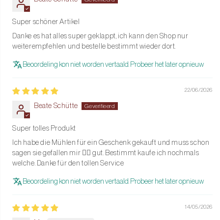
Maak de molen schoon met een zachte, vochtige doek en
Super schöner Artikel
droog deze zorgvuldig na.
Danke es hat alles super geklappt, ich kann den Shop nur
Vermijd langdurige blootstelling aan direct zonlicht om de
weiterempfehlen und bestelle bestimmt wieder dort.
hoogglanslak te behouden.
Beoordeling kon niet worden vertaald. Probeer het later opnieuw
Dompel de molen niet onder in water en gebruik geen
schurende schoonmaakmiddelen.
22/06/2026
Beate Schütte
Een prachtig cadeau
Met zijn unieke vormgeving en hoogwaardige afwerking is de
Super tolles Produkt
Twister Zout- of Pepermolen een perfect cadeau voor elke
Ich habe die Mühlen für ein Geschenk gekauft und muss schon
kookliefhebber of designliefhebber.
sagen sie gefallen mir 👍🏽 gut. Bestimmt kaufe ich nochmals
welche. Danke für den tollen Service
Breng stijl en veelzijdigheid naar je keuken of eettafel met de Sage
Beoordeling kon niet worden vertaald. Probeer het later opnieuw
Twister Zout- of Pepermolen van Addison Ross. Bestel nu en
geniet van een perfecte balans tussen elegantie, functionaliteit en
14/05/2026
duurzaamheid!