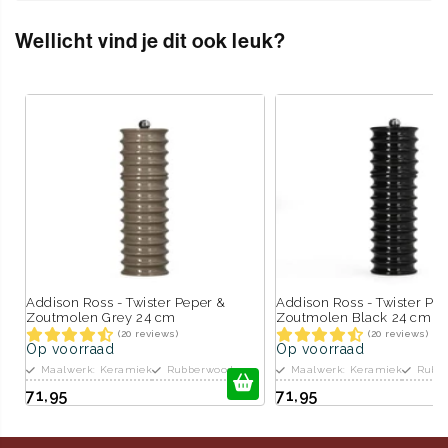
Wellicht vind je dit ook leuk?
Addison Ross - Twister Peper &
Addison Ross - Twister Pe
Zoutmolen Grey 24 cm
Zoutmolen Black 24 cm
(20 reviews)
(20 reviews)
Op voorraad
Op voorraad
Maalwerk: Keramiek
Rubberwood
Maalwerk: Keramiek
Rubb
71,95
71,95