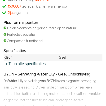
Klantbeoordeling
9.4 van 10
150.000+
tevreden klanten waren je voor
2 jaar
garantie
Plus- en minpunten
Uniek bloemdesign geïnspireerd op de natuur
Perfecte decoratie
Compact en functioneel
Specificaties
Kleur
Geel
Toon alle specificaties
BYON - Servetring Water Lily - Geel Omschrijving
De
Water Lily servetring van BYON
is een elegante toevoeging
aan jouw tafelsetting. Dit verfijnde ontwerp combineert een
natuurlijke, sierlijke uitstraling met een subtiel opvallend karakter
en geeft direct een luxe touch aan iedere gedekte tafel.