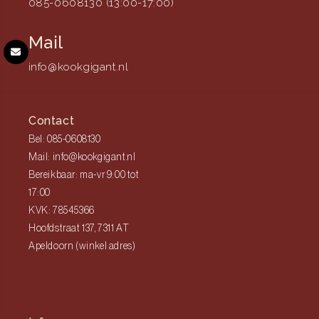
085-0608130 (13:00-17:00)
Mail
info@kookgigant.nl
Contact
Bel: 085-0608130
Mail: info@kookgigant.nl
Bereikbaar: ma-vr 9:00 tot
17:00
KVK: 78545366
Hoofdstraat 137, 7311 AT
Apeldoorn (winkel adres)