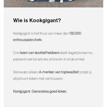
Wie is Kookgigant?
Kookgigant is het thuis van meer dan
150.000
enthousiaste chefs
.
Ons
team van kookliefhebbers
deelt dagelijks kennis,
passie en eerlijk advies, online en in onze winkel.
We kiezen alleen
A-merken van topkwaliteit
, zodat jij
altijd kunt koken met vertrouwen.
Kookgigant: Generaties goed koken.