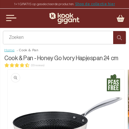
Shop de collectie hier
1+1 GRATIS op geselecteerde producten.
teen naar de content
u sluiten
Zoeken
Home
Cook & Pan
Cook & Pan - Honey Go Ivory Hapjespan 24 cm
(33 reviews)
ct naar productinformatie