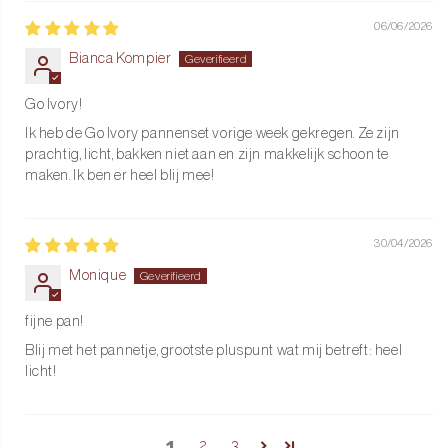
06/06/2026
Bianca Kompier
Go Ivory!
Ik heb de Go Ivory pannenset vorige week gekregen. Ze zijn
prachtig, licht, bakken niet aan en zijn makkelijk schoon te
maken. Ik ben er heel blij mee!
30/04/2026
Monique
fijne pan!
Blij met het pannetje, grootste pluspunt wat mij betreft: heel
licht!
1
2
3