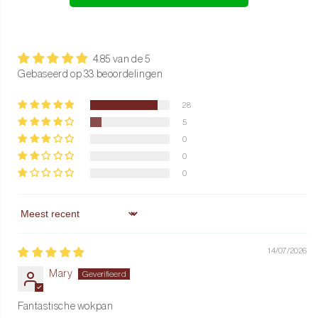
Ontworpen om lang mee te gaan
De Honey Go Ivory Hapjespan 24 cm is gemaakt van
hoogwaardige materialen en uitvoerig getest. Het resultaat: een
4.85 van de 5
pan die 2,5× langer meegaat dan vergelijkbare modellen.
Gebaseerd op 33 beoordelingen
Duurzaam, stijlvol en betrouwbaar voor jarenlang kookplezier.
28
Bestel nu en ervaar het zelf!
5
0
0
0
Sort by
14/07/2026
Mary
Fantastische wokpan