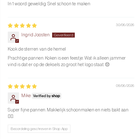
In 1 woord geweldig. Snel schoon te maken
30/06/2026
Ingrid Joosten
Kook de sterren van de hemel
Prachtige pannen. Koken is een feestje. Wat ik alleen jammer
vind is dat er op de deksels zo groot het logo staat. 😔
08/06/2026
Mike
Super fijne pannen. Makkelijk schoonmaken en niets bakt aan
👌🏽.
Beoordeling geschreven in Shop App