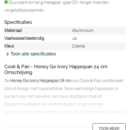
Duurzaam en lang meegaan: gaat 2,5× langer mee dan
vergelijkbare pannen
Specificaties
Materiaal
Aluminium
Vaatwasserbestendig
Ja
Kleur
Crème
Toon alle specificaties
Cook & Pan - Honey Go Ivory Hapjespan 24 cm
Omschrijving
De
Honey Go Ivory Hapjespan 24 cm
van Cook & Pan combineert
stijlvol design met topprestaties. Deze veelzijdige hapjespan is
perfect voor het bereiden van saus, stoofgerechten of
éénpansmaaltijden. De verdikte bodem zorgt voor een
gelijkmatige warmteverdeling en voorkomt kromtrekken. Dankzij
de keramische antiaanbaklaag wordt koken en schoonmaken
moeiteloos. Stijl ontmoet prestatie met de Honey Go Ivory
TOON MEER