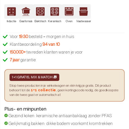
Inductie
Gasfornuis
Elektrisch
Keramisch
Oven
Vaatwasser
Voor
19:30
besteld = morgen in huis
Klantbeoordeling
9.4 van 10
150.000+
tevreden klanten waren je voor
7 jaar
garantie
1+1 GRATIS, MIX & MATCH 🎁
Stop twee producten in je winkelwagen en één krijg je gratis. Dit product
1+1 collectie
behoort tot de
, geen kortingscode nodig, de goedkoopste
van de twee gaat er automatisch af.
Plus- en minpunten
Gezond koken: keramische antiaanbaklaag zonder PFAS
Gelijkmatig bakken: dikke bodem voorkomt kromtrekken