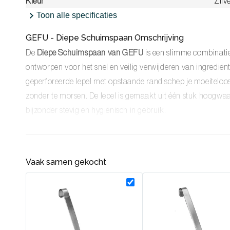
Kleur
Zilv
Toon alle specificaties
GEFU - Diepe Schuimspaan Omschrijving
De
Diepe Schuimspaan van GEFU
is een slimme combinati
ontworpen voor het snel en veilig verwijderen van ingrediënte
geperforeerde lepel met opstaande rand schep je moeiteloos
zonder te morsen. De lepel is gemaakt uit één stuk hoogwaar
bijzonder stevig en hygiënisch in gebruik.
Elk detail is ontworpen met functionaliteit, ergonomie en 
mogelijke schuimlepel te ontwikkelen. Een betrouwbare kl
Vaak samen gekocht
Unieke kenmerken en specificaties
Opstaande rand:
Zorgt ervoor dat ingrediënten stevig in de
uitscheppen.
Geperforeerde bodem:
Laat kookvocht of vet eenvoudig w