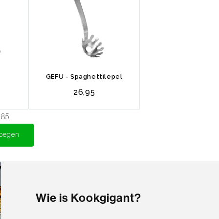
uurzaam. Met ophangoog voor efficiënte
GEFU - Spaghettilepel
26,95
,85
voegen
 diepe schuimspaan een waardevolle
Wie is Kookgigant?
tworpen voor jarenlang gebruik.