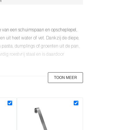
er
e van een schuimspaan en opscheplepel,
n uit heet water of vet. Dankzij de diepe,
 pasta, dumplings of groenten uit de pan,
dig roestvrij staal en is daardoor
duurzaamheid in het achterhoofd, om de best
TOON MEER
assieker met modern gemak.
 lepel blijven liggen tijdens het
eglopen, ideaal bij blancheren of frituren.