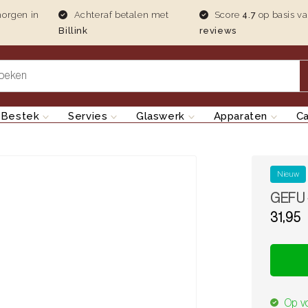
morgen in
Achteraf betalen met
Score
4.7
op basis v
Billink
reviews
oeken
Bestek
Servies
Glaswerk
Apparaten
C
Nieuw
GEFU 
31,95
Translat
Op v