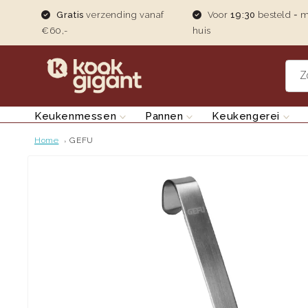
Gratis
verzending vanaf
Voor
19:30
besteld = 
teen naar de content
€60,-
huis
Z
Keukenmessen
Pannen
Keukengerei
Home
GEFU
Ga direct naar productinformatie