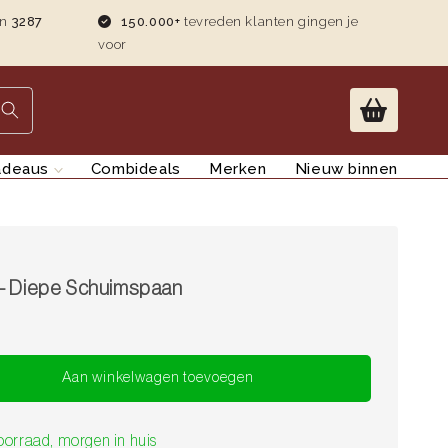
an
3287
150.000+
tevreden klanten gingen je
voor
adeaus
Combideals
Merken
Nieuw binnen
- Diepe Schuimspaan
ion missing: nl.products.product.regular_price
Aan winkelwagen toevoegen
oorraad, morgen in huis