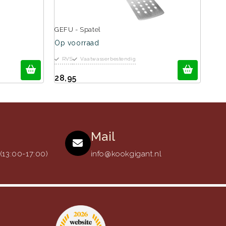
GEFU - Spatel
Op voorraad
RVS
Vaatwasserbestendig
28,95
Mail
13:00-17:00)
info@kookgigant.nl