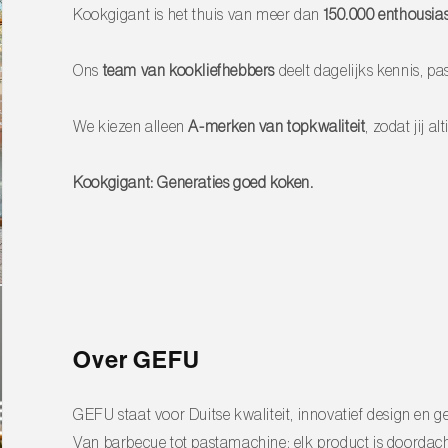
Kookgigant is het thuis van meer dan
150.000 enthousias
 het uitlekken van dumplings of het
Ons
team van kookliefhebbers
deelt dagelijks kennis, pas
het serveren van vloeistoffen. Na gebruik
We kiezen alleen
A-merken van topkwaliteit
, zodat jij 
U Diepe Schuimspaan en ervaar dagelijks
Kookgigant: Generaties goed koken.
Over GEFU
GEFU staat voor Duitse kwaliteit, innovatief design en 
Van barbecue tot pastamachine: elk product is door