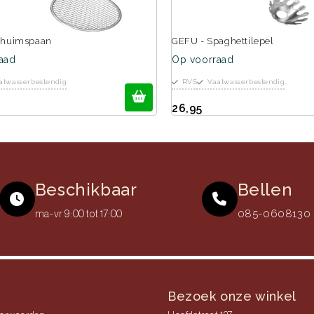
chuimspaan
GEFU - Spaghettilepel
aad
Op voorraad
atwasserbestendig
RVS
Vaatwasserbestendig
26,95
Beschikbaar
Bellen
085-0608130 (
ma-vr 9:00 tot 17:00
Bezoek onze winkel