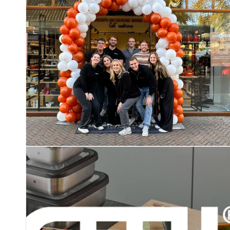
Gebruik & onderhoud
Gebruik de diepe schuimspaan voor het afschuimen van vet,
uitscheppen van groenten uit heet water. Niet geschikt voor 
kan de lepel eenvoudig gereinigd worden in de vaatwasser.
Til je kookgemak naar een hoger niveau, kies voor de GEF
comfort met professionele kwaliteit.