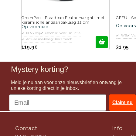
GreenPan - Braadpan Featherweights met
GEFU - S
keramische antiaanbaklaag 22 cm
Op voorr
Op voorraad
PFAS vrij
Geschikt voor inductie
RVS
Va
Anti-aanbaklaag: Keramisch
31,95
119,90
Mystery korting?
Meld je nu aan voor onze nieuwsbrief en ontvang je
unieke korting direct in je inbox.
Claim nu
Contact
Info