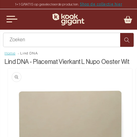
Meteen
Shop de collectie hier
1+1 GRATIS op geselecteerde producten.
naar de
nu
content
iten
Zoeken
Home
Lind DNA
Lind DNA - Placemat Vierkant L Nupo Oester Wit
Ga direct naar
productinformatie