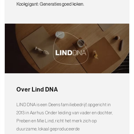
moeiteloos in elke interieurstijl. Gemaakt van
OEKO-TEX®
Kookgigant: Generaties goed koken.
gecertificeerd gerecycled leer
(80% leer, 20% natuurlijk rubber), is
deze placemat niet alleen milieuvriendelijk, maar ook stevig en
eenvoudig te onderhouden. De verf op waterbasis zorgt voor een
natuurlijke en stijlvolle afwerking.
Bestel nu!
Maak van elke maaltijd een luxe ervaring met de
Lind DNA
Placemat Vierkant L Nupo Oester Wit.
Kies voor een duurzaam en
elegant design dat je tafel beschermt en verrijkt. Bestel nu en
ervaar de Scandinavische verfijning, dag na dag!
Over Lind DNA
LIND DNA is een Deens familiebedrijf, opgericht in
2013 in Aarhus. Onder leiding van vader en dochter,
Preben en Mie Lind, richt het merk zich op
duurzame, lokaal geproduceerde