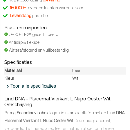
Klantbeoordeling
9.4 van 10
150.000+
tevreden klanten waren je voor
Levenslang
garantie
Plus- en minpunten
OEKO-TEX® gecertificeerd
Antislip & flexibel
Waterafstotend en vuilbestendig
Specificaties
Materiaal
Leer
Kleur
Wit
Toon alle specificaties
Lind DNA - Placemat Vierkant L Nupo Oester Wit
Omschrijving
Breng
Scandinavische
elegantie naar je eettafel met de
Lind DNA
Placemat Vierkant L Nupo Oester Wit
. Deze luxe placemat,
vervaardigd uit gerecycled leer en natuurrubber, combineert