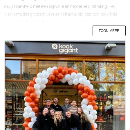
duurzaamheid met een stijlvolle en moderne uitstraling. Het
vierkante design zorgt voor een strakke, tijdloze look, terwijl de
zachte
Nupo-textuur
een subtiel en luxueus gevoel toevoegt.
Dankzij het waterafstotende en onderhoudsvriendelijke materiaal
TOON MEER
blijft je tafel beschermd tegen vlekken en kringen. Of het nu voor
dagelijks gebruik of een speciale gelegenheid is, deze placemat
biedt de perfecte balans tussen functionaliteit en elegantie.
Kenmerken en specificaties
Materiaal:
80% gerecycled leer en 20% natuurrubber, een
milieuvriendelijke en robuuste combinatie.
Afmetingen:
35 x 45 cm, ideaal voor een volledige tafelsetting.
Design:
Strakke, vierkante vorm met een minimalistische en
tijdloze uitstraling.
Afwerking:
Nupo-textuur – een suèdeachtig, mat oppervlak