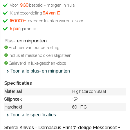
Voor
19:30
besteld = morgen in huis
Klantbeoordeling
9.4 van 10
150.000+
tevreden klanten waren je voor
5 jaar
garantie
Plus- en minpunten
Profiteer van bundelkorting
Inclusief messenblok en slijpsteen
Geleverd in luxe geschenkdoos
Toon alle plus- en minpunten
Specificaties
Materiaal
High Carbon Staal
Slijphoek
15º
Hardheid
60 HRC
Toon alle specificaties
Shinrai Knives - Damascus Print 7-delige Messenset +