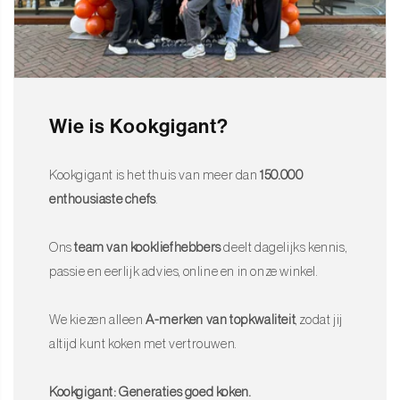
Wie is Kookgigant?
Kookgigant is het thuis van meer dan
150.000
enthousiaste chefs
.
Ons
team van kookliefhebbers
deelt dagelijks kennis,
passie en eerlijk advies, online en in onze winkel.
We kiezen alleen
A-merken van topkwaliteit
, zodat jij
altijd kunt koken met vertrouwen.
Kookgigant: Generaties goed koken.