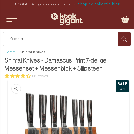
Shop de collectie hier
1+1 GRATIS op geselecteerde producten.
teen naar de content
u sluiten
Zoeken
Home
Shinrai Knives
Shinrai Knives - Damascus Print 7-delige
Messenset + Messenblok + Slijpsteen
(282 reviews)
SALE
ct naar productinformatie
-42%