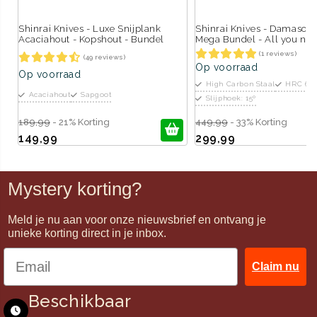
Shinrai Knives - Luxe Snijplank
Shinrai Knives - Damascus
Acaciahout - Kopshout - Bundel
Mega Bundel - All you ne
(1 reviews)
(49 reviews)
Op voorraad
Op voorraad
High Carbon Staal
HRC 60
Acaciahout
Sapgoot
Slijphoek: 15º
189,99
- 21% Korting
449,99
- 33% Korting
149,99
299,99
Mystery korting?
Meld je nu aan voor onze nieuwsbrief en ontvang je
unieke korting direct in je inbox.
Claim nu
Beschikbaar