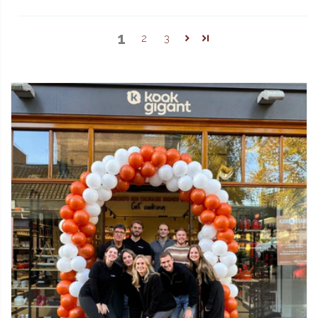
keukenervaring.
1
2
3