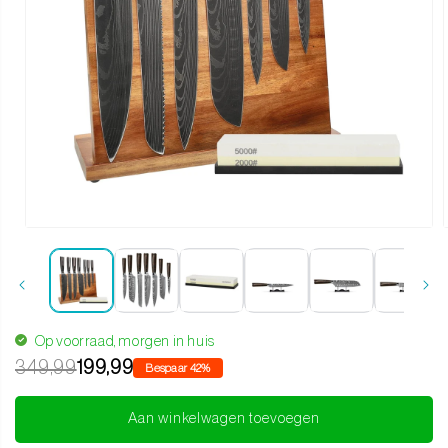
Media 1 openen in modaal
Op voorraad, morgen in huis
349,99
199,99
Bespaar 42%
Aan winkelwagen toevoegen