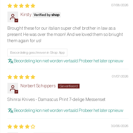
07/08/2026
Grit 2000:
Herstelt de snijkant en verwijdert kleine
Kirsty
oneffenheden
Grit 5000:
Voor een spiegelgladde, extreem scherpe afwerking
Brought these for our italian super chef brother in law as a
Inclusief siliconen antislip houder:
Voor veilig en stabiel slijpen
present. He was over the moon! And we loved them so briught
them again for us!
Afmetingen:
21 cm x 9 cm x 6 cm – gewicht: 858 g
Voor elke taak het juiste mes
Beoordeling geschreven in Shop App
Beoordeling kon niet worden vertaald. Probeer het later opnieuw
Koksmes:
Ideaal voor grote snijtaken, vlees en vis
Vleesmes:
Perfect voor het snijden van grote stukken vlees
01/07/2026
Broodmes:
Voor moeiteloos snijden van brood, harde korsten
Norbert Schippers
en groenten
Shinrai Knives - Damascus Print 7-delige Messenset
Santoku & Kleine Santoku:
Japans ontwerp voor precisiewerk
met kuiltjes tegen plakken
Beoordeling kon niet worden vertaald. Probeer het later opnieuw
Officemes:
Tussenformaat voor alledaags snijden
30/06/2026
Schilmes:
Compact en wendbaar voor fijn werk zoals schillen