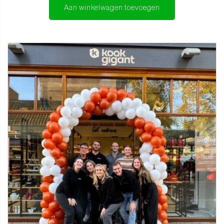
Comfortabel en stijlvol werken
Aan winkelwagen toevoegen
Alle messen zijn uitgerust met een Epoxy Sapphire handvat, een
diepblauwe epoxyhars met een kristalachtig patroon. Elk handvat
is uniek in kleur en structuur, waardoor geen twee messen
identiek zijn. De ergonomische vorm en perfecte balans zorgen
voor comfortabel en veilig snijden, zelfs tijdens lange kooksessies.
De krop biedt extra controle en veiligheid dankzij de duidelijke
scheiding tussen handvat en lemmet.
Specificaties
Koksmes 20 cm – Veelzijdig en krachtig voor dagelijks gebruik
Broodmes 20 cm – Kartelmes voor harde en zachte producten
Nakiri mes 18 cm – Voor nauwkeurig groentesnijden
Kleine Santoku 14 cm – Compact, snel en zeer wendbaar
Schilmes 9 cm – Voor detailwerk, schillen en fijne snedes