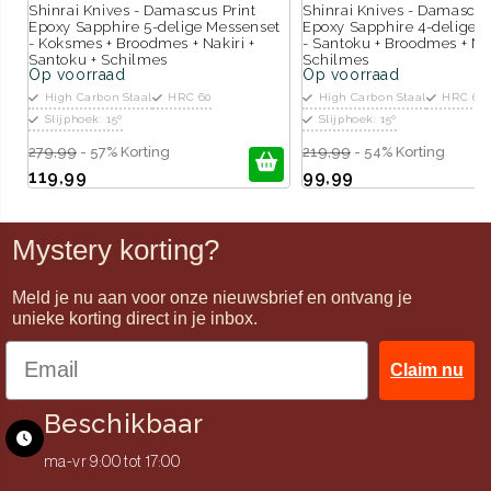
Shinrai Knives - Damascus Print
Shinrai Knives - Damascus
Epoxy Sapphire 5-delige Messenset
Epoxy Sapphire 4-delige 
- Koksmes + Broodmes + Nakiri +
- Santoku + Broodmes + Nak
Santoku + Schilmes
Schilmes
Op voorraad
Op voorraad
High Carbon Staal
HRC 60
High Carbon Staal
HRC 60
Slijphoek: 15º
Slijphoek: 15º
279,99
- 57% Korting
219,99
- 54% Korting
119,99
99,99
Mystery korting?
Meld je nu aan voor onze nieuwsbrief en ontvang je
unieke korting direct in je inbox.
Claim nu
Beschikbaar
ma-vr 9:00 tot 17:00