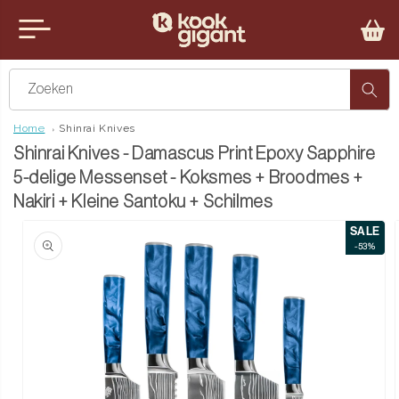
teen naar de content
u sluiten
Zoeken
Home
Shinrai Knives
Shinrai Knives - Damascus Print Epoxy Sapphire
5-delige Messenset - Koksmes + Broodmes +
Nakiri + Kleine Santoku + Schilmes
SALE
ct naar productinformatie
-53%