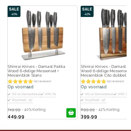
SALE
SALE
-40%
-42%
Shinrai Knives - Damast Pakka
Shinrai Knives - Damast P
Wood 6-delige Messenset +
Wood 6-delige Messenset 
Messenblok Stans
Messenblok Cito dubbelzij
(12 reviews)
(12 reviews)
Op voorraad
Op voorraad
VG-10 Damaststaal
HRC 61
VG-10 Damaststaal
HRC 61
Slijphoek: 15º
Slijphoek: 15º
749,99
- 40% Korting
699,99
- 42% Korting
449,99
399,99