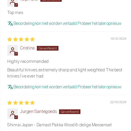
houden – zo verleng je de levensduur en behoud je het plezier in
snijden.
Top mes
Juiste ondergrond
Beoordeling kon niet worden vertaald. Probeer het later opnieuw
Werk altijd met een houten of kunststof snijplank om de kwaliteit
van het lemmet te beschermen.
16/12/2024
Cristina
Klaar om jouw culinaire prestaties naar een hoger niveau te tillen?
Bestel dan nu de Shinrai Damast Pakka Wood Messenset +
Highly recommended
Messenblok
Robur en ervaar de perfecte combinatie van traditie,
Beautiful knives, extremely sharp and light weighted. The best
luxe en functionaliteit!
knives I’ve ever had.
Beoordeling kon niet worden vertaald. Probeer het later opnieuw
22/10/2024
Jurgen Santegoeds
Shinrai Japan - Damast Pakka Wood 6-delige Messenset