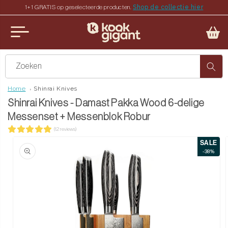
Shop de collectie hier
1+1 GRATIS op geselecteerde producten.
teen naar de content
u sluiten
Zoeken
Home
Shinrai Knives
Shinrai Knives - Damast Pakka Wood 6-delige
Messenset + Messenblok Robur
(12 reviews)
SALE
ct naar productinformatie
-38%