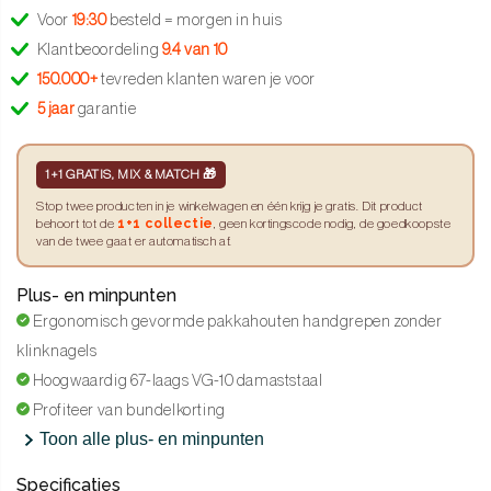
Voor
19:30
besteld = morgen in huis
Klantbeoordeling
9.4 van 10
150.000+
tevreden klanten waren je voor
5 jaar
garantie
1+1 GRATIS, MIX & MATCH 🎁
Stop twee producten in je winkelwagen en één krijg je gratis. Dit product
1+1 collectie
behoort tot de
, geen kortingscode nodig, de goedkoopste
van de twee gaat er automatisch af.
Plus- en minpunten
Ergonomisch gevormde pakkahouten handgrepen zonder
klinknagels
Hoogwaardig 67-laags VG-10 damaststaal
Profiteer van bundelkorting
Toon alle plus- en minpunten
Specificaties