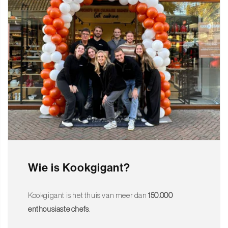
Wie is Kookgigant?
Kookgigant is het thuis van meer dan
150.000
enthousiaste chefs
.