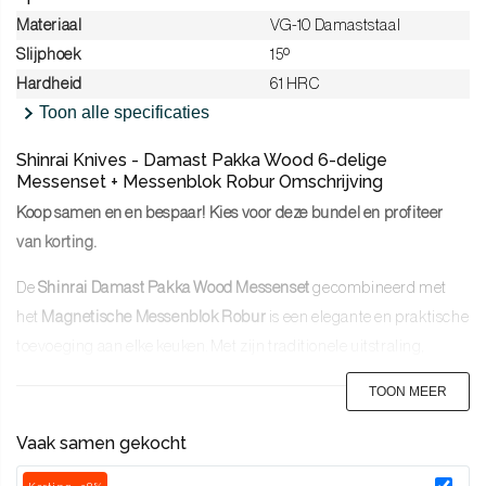
Materiaal
VG-10 Damaststaal
Slijphoek
15º
Hardheid
61 HRC
Toon alle specificaties
Shinrai Knives - Damast Pakka Wood 6-delige
Messenset + Messenblok Robur Omschrijving
Koop samen en en bespaar! Kies voor deze bundel en profiteer
van korting.
De
Shinrai Damast Pakka Wood Messenset
gecombineerd met
het
Magnetische Messenblok
Robur
is een elegante en praktische
toevoeging aan elke keuken. Met zijn traditionele uitstraling,
hoogwaardige materialen en uitzonderlijke scherpte is deze set
TOON MEER
perfect voor de serieuze thuischef die waarde hecht aan
comfort,
duurzaamheid en esthetiek
.
Vaak samen gekocht
Damast Pakka Wood – Tijdloos en ergonomisch design