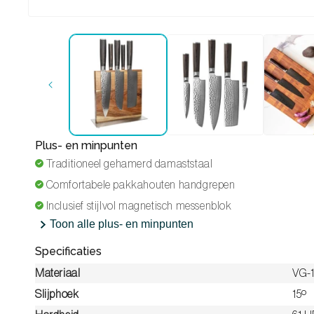
Media 1 openen in modaal
Plus- en minpunten
Traditioneel gehamerd damaststaal
Comfortabele pakkahouten handgrepen
Inclusief stijlvol magnetisch messenblok
Toon alle plus- en minpunten
Specificaties
Materiaal
VG-1
Slijphoek
15º