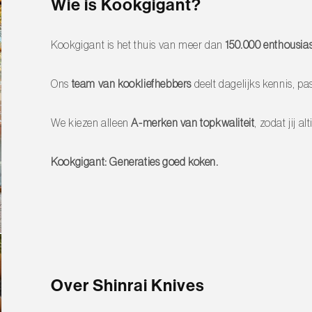
Wie is Kookgigant?
t zijn opgebouwd uit 33 lagen om een VG-
van 61 HRC, langdurige scherpte en optimale
Kookgigant is het thuis van meer dan
150.000 enthousias
 voor minder weerstand en voorkomt dat
Ons
team van kookliefhebbers
deelt dagelijks kennis, pas
uurzaam en onderhoudsarm met een
We kiezen alleen
A-merken van topkwaliteit
, zodat jij 
ahout, geschikt voor 8 messen,
Kookgigant: Generaties goed koken.
geschenkdoos – perfect om te geven of te
Over Shinrai Knives
ekken te voorkomen. Vermijd de vaatwasser