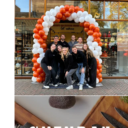
67-laags VG-10 damaststaal:
Beide zijden van het lemme
10 kern. Dit resulteert in een indrukwekkende hardheid 
roestbestendigheid.
Tsuchime-afwerking:
De handgehamerde structuur zorgt
voedsel aan het mes blijft plakken.
Ergonomische pakkahouten handgreep:
Comfortabel, d
elegant Shinrai-logo aan het uiteinde.
Dubbelzijdig magnetisch messenblok:
Gemaakt van acaci
hygiënisch open ontwerp en antislipbasis voor stabiliteit.
Geschenkverpakking:
De set wordt geleverd in een luxe 
krijgen.
Garantie:
5 jaar
Onderhoud tips en aanbevelingen
Reinig de messen met de hand en droog ze direct af om vl