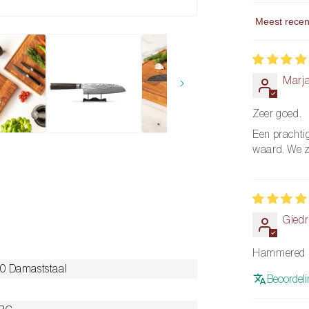
Sort by
Marja
Zeer goed.
Een prachti
waard. We zi
Giedr
Hammered D
0 Damaststaal
Beoordeli