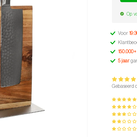
Op v
Voor
19:
Klantbeo
150.000+
5 jaar
gar
Gebaseerd o