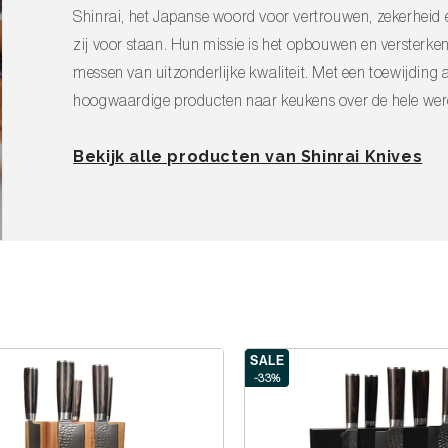
senblok: afnemen met een licht vochtige
Shinrai, het Japanse woord voor vertrouwen, zekerheid 
.
zij voor staan. Hun missie is het opbouwen en versterke
messen van uitzonderlijke kwaliteit. Met een toewijdin
hoogwaardige producten naar keukens over de hele wer
te houden. Zo blijf je genieten van
Bekijk alle producten van Shinrai Knives
ssenblok om de levensduur van de
en voorkomen onnodige slijtage aan je
SALE
-33%
stel nu de Shinrai Hammered Damast BR-
jl en precisie!