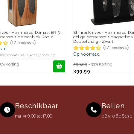
nives - Hammered Damast BR 5-
Shinrai Knives - Hammered Da
ssenset + Messenblok Robur
delige Messenset + Magnetisc
Dubbelzijdig - Zwart
(17 reviews)
(17 reviews)
aad
Op voorraad
maststaal
HRC 61
Slijphoek: 15º
5% Korting
599,99
- 33% Korting
399,99
Beschikbaar
Bellen
085-0608130 (
ma-vr 9:00 tot 17:00