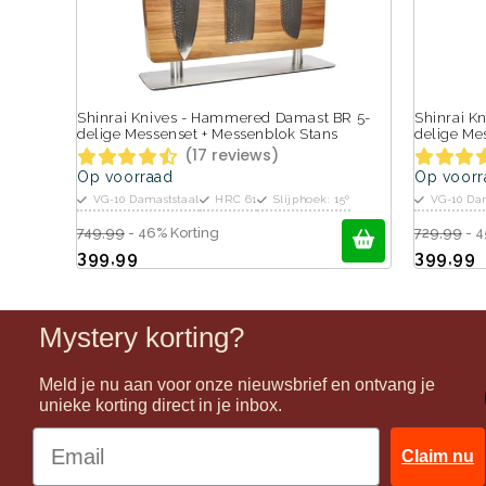
Shinrai Knives - Hammered Damast BR 5-
Shinrai K
delige Messenset + Messenblok Stans
delige Me
(17 reviews)
Op voorraad
Op voorr
VG-10 Damaststaal
HRC 61
Slijphoek: 15º
VG-10 Da
749,99
- 46% Korting
729,99
- 4
399,99
399,99
Mystery korting?
Meld je nu aan voor onze nieuwsbrief en ontvang je
unieke korting direct in je inbox.
Claim nu