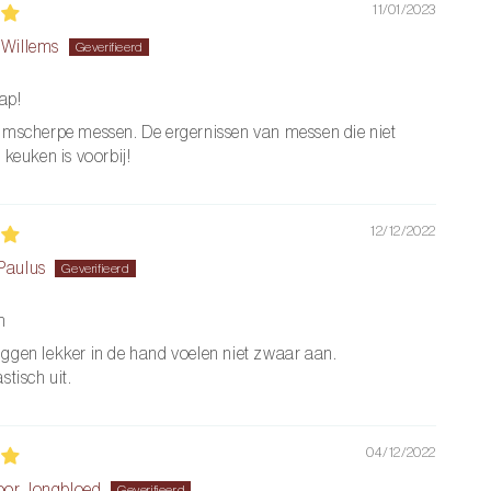
11/01/2023
 Willems
ap!
ijmscherpe messen. De ergernissen van messen die niet
 keuken is voorbij!
12/12/2022
Paulus
n
iggen lekker in de hand voelen niet zwaar aan.
stisch uit.
04/12/2022
oor Jongbloed