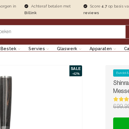
morgen in
Achteraf betalen met
Score
4.7
op basis v
Billink
reviews
oeken
Bestek
Servies
Glaswerk
Apparaten
C
SALE
Bundel &
-42%
Shinra
Messe
699,9