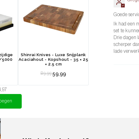
Goede servi
Ik had een 
ahout houdt je messen veilig,
set te kunn
gneten en stabiele antislipvoetjes blijft
Drie dagen l
oos aansluit bij elk modern aanrecht.
scherper dan
lade verwerk
zijdige
Shinrai Knives - Luxe Snijplank
0/5000
Acaciahout - Kopshout - 35 × 25
× 2.5 cm
Regular price
89,99
59,99
4,97
voegen