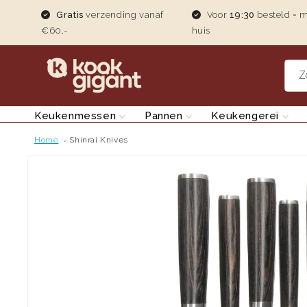
Gratis
verzending vanaf
Voor
19:30
besteld = 
teen naar de content
€60,-
huis
Z
Keukenmessen
Pannen
Keukengerei
Home
Shinrai Knives
Ga direct naar productinformatie