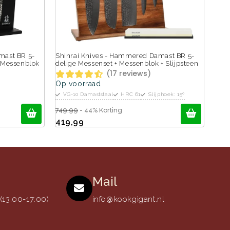
mast BR 5-
Shinrai Knives - Hammered Damast BR 5-
h Messenblok
delige Messenset + Messenblok + Slijpsteen
(17 reviews)
Op voorraad
VG-10 Damaststaal
HRC 61
Slijphoek: 15º
749,99
- 44% Korting
419,99
Mail
13:00-17:00)
info@kookgigant.nl