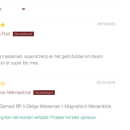
28/12/2025
 Post
g messenset, superscherp en het geld dubbel en dwars
jn er super blij mee.
02/12/2024
ius Aleknavicius
amast BR 5-Delige Messenset + Magnetisch Messenblok
ng kon niet worden vertaald. Probeer het later opnieuw