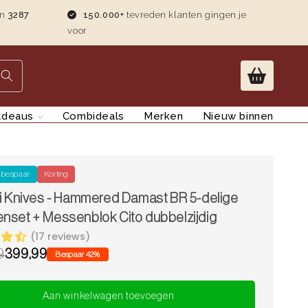
an
3287
150.000+
tevreden klanten gingen je
voor
adeaus
Combideals
Merken
Nieuw binnen
 bespaar
Korting
i Knives - Hammered Damast BR 5-delige
nset + Messenblok Cito dubbelzijdig
(17 reviews)
9
399,99
Bespaar 42%
Aan winkelwagen toevoegen