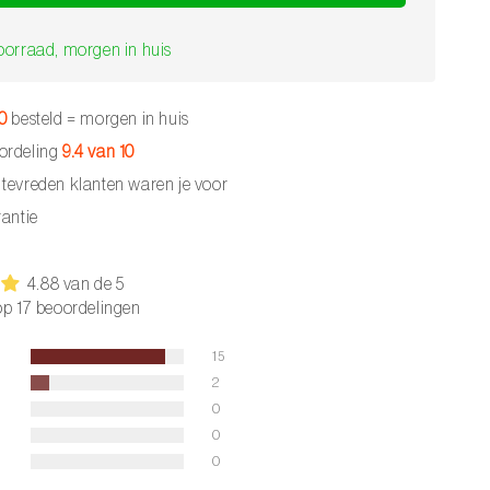
oorraad, morgen in huis
30
besteld = morgen in huis
ordeling
9.4 van 10
tevreden klanten waren je voor
antie
4.88 van de 5
p 17 beoordelingen
15
2
0
0
0