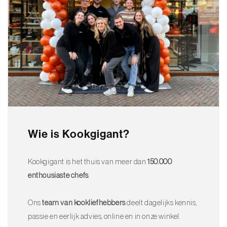
Wie is Kookgigant?
Kookgigant is het thuis van meer dan
150.000
enthousiaste chefs
.
Ons
team van kookliefhebbers
deelt dagelijks kennis,
passie en eerlijk advies, online en in onze winkel.