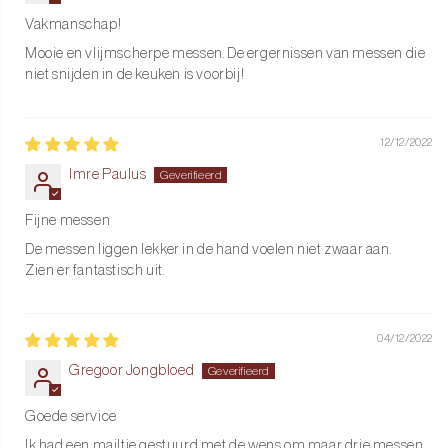
Vakmanschap!
Mooie en vlijmscherpe messen. De ergernissen van messen die
niet snijden in de keuken is voorbij!
12/12/2022
Imre Paulus
Fijne messen
De messen liggen lekker in de hand voelen niet zwaar aan.
Zien er fantastisch uit.
04/12/2022
Gregoor Jongbloed
Goede service
Ik had een mailtje gestuurd met de wens om maar drie messen