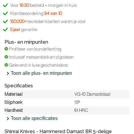
Voor
19:30
besteld = morgen in huis
Klantbeoordeling
9.4 van 10
150.000+
tevreden klanten waren je voor
5 jaar
garantie
Plus- en minpunten
Profiteer van bundelkorting
Inclusief messenblok en slijpsteen
Geleverd in luxe geschenkdoos
Toon alle plus- en minpunten
Specificaties
Materiaal
VG-10 Damaststaal
Slijphoek
15º
Hardheid
61 HRC
Toon alle specificaties
Shinrai Knives - Hammered Damast BR 5-delige