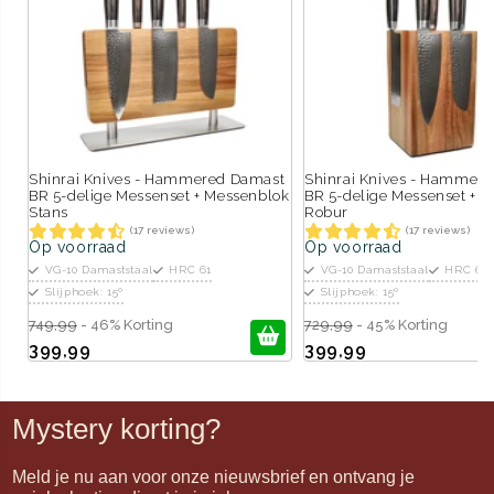
Shinrai Knives - Hammered Damast
Shinrai Knives - Hammer
BR 5-delige Messenset + Messenblok
BR 5-delige Messenset + 
Stans
Robur
(17 reviews)
(17 reviews)
Op voorraad
Op voorraad
VG-10 Damaststaal
HRC 61
VG-10 Damaststaal
HRC 61
Slijphoek: 15º
Slijphoek: 15º
749,99
- 46% Korting
729,99
- 45% Korting
399,99
399,99
Mystery korting?
Meld je nu aan voor onze nieuwsbrief en ontvang je