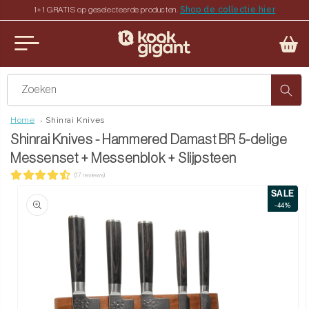
Shop de collectie hier
1+1 GRATIS op geselecteerde producten.
teen naar de content
u sluiten
Zoeken
Home
Shinrai Knives
Shinrai Knives - Hammered Damast BR 5-delige
Messenset + Messenblok + Slijpsteen
(17 reviews)
SALE
ct naar productinformatie
-44%