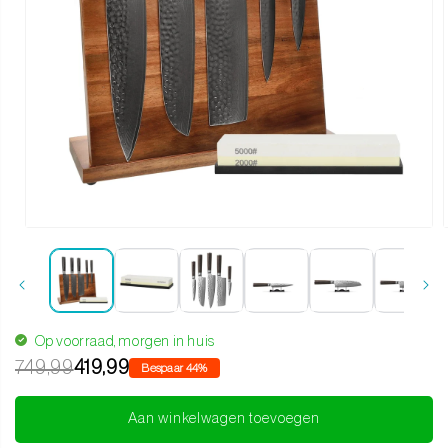
Media 1 openen in modaal
Op voorraad, morgen in huis
749,99
419,99
Bespaar 44%
Aan winkelwagen toevoegen