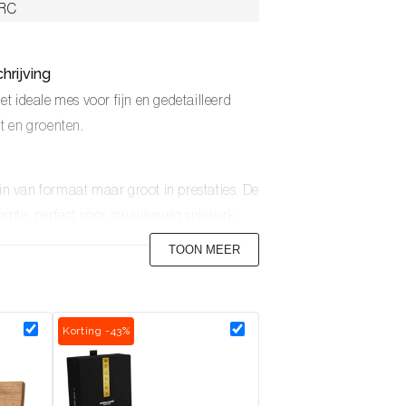
HRC
hrijving
het ideale mes voor fijn en gedetailleerd
it en groenten.
ein van formaat maar groot in prestaties. De
rpte, perfect voor nauwkeurig snijwerk.
TOON MEER
jke scherpte, slijtvastheid en kracht.
taal voor optimale prestaties en levensduur.
Korting -43%
t ervoor dat je eten minder snel zal