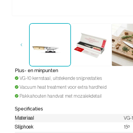
Media 1 openen in modaal
Plus- en minpunten
VG-10 kernstaal, uitstekende snijprestaties
Vacuum heat treatment voor extra hardheid
Pakkahouten handvat met mozaïekdetail
Specificaties
Materiaal
VG-1
Slijphoek
15º