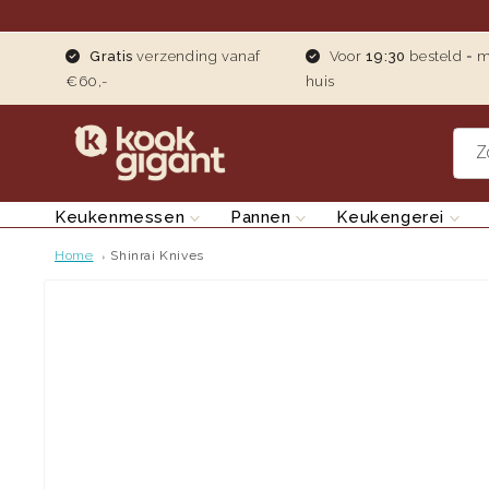
teen naar de content
Gratis
verzending vanaf
Voor
19:30
besteld = 
€60,-
huis
Z
Keukenmessen
Pannen
Keukengerei
Home
Shinrai Knives
Ga direct naar productinformatie