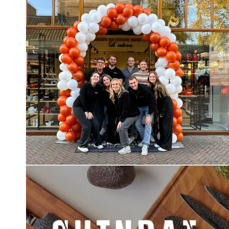
Om je mes in topconditie te houden, raden we aan het met 
warm water. Droog het direct af met een zachte doek en ve
Gebruik regelmatig een slijpsteen of slijpstaaf om de scherp
een messenblok of op een magneetstrip.
Ervaar de perfecte balans tussen traditie, scherpte en elegan
Ontdek het Shinrai Knives – Hikari Damascus Schilmes 8 
hoger niveau.