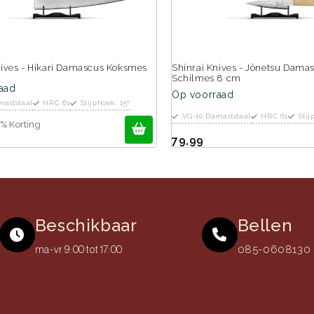
nives - Hikari Damascus Koksmes
Shinrai Knives - Jōnetsu Dama
Schilmes 8 cm
aad
Op voorraad
maststaal
HRC 61
Slijphoek: 15º
VG-10 Damaststaal
HRC 61
Slij
% Korting
79,99
Beschikbaar
Bellen
085-0608130 (
ma-vr 9:00 tot 17:00