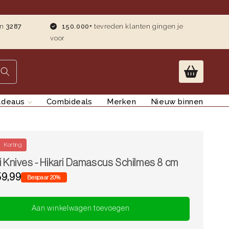
an
3287
150.000+
tevreden klanten gingen je
voor
adeaus
Combideals
Merken
Nieuw binnen
Korting
i Knives - Hikari Damascus Schilmes 8 cm
59,99
Bespaar 20%
Aan winkelwagen toevoegen