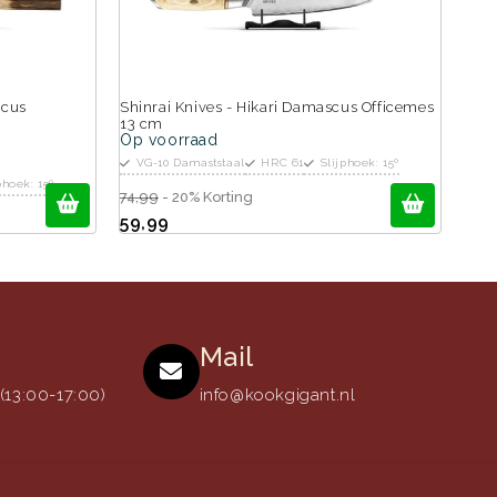
scus
Shinrai Knives - Hikari Damascus Officemes
13 cm
Op voorraad
VG-10 Damaststaal
HRC 61
Slijphoek: 15º
phoek: 15º
74,99
- 20% Korting
59,99
Mail
13:00-17:00)
info@kookgigant.nl