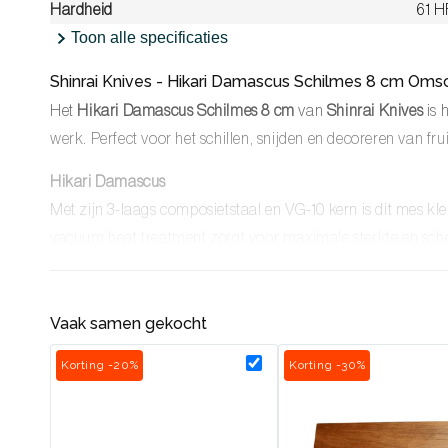
Hardheid
61 
Toon alle specificaties
Shinrai Knives - Hikari Damascus Schilmes 8 cm Omsc
Het
Hikari Damascus Schilmes 8 cm
van
Shinrai Knives
is 
werk. Perfect voor het schillen, snijden en decoreren van fru
Hikari Damascus
Met zijn 3-laags composietstaal en VG-10 kern is dit mes kl
vacuum heat treatment zorgt voor maximale sterkte en sche
Unieke kenmerken en specificaties
Vaak samen gekocht
3-laags composietstaal met VG-10 kern
: Biedt uitzonderli
Vacuum heat treatment:
Verbetert de structuur van het s
Korting -20%
Korting -30%
Matte afwerking:
de matte afwerking van het lemmet zorg
blijven plakken.