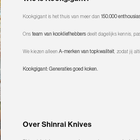
de hand te wassen met zachte zeep en
rmijd de vaatwasser.
Kookgigant is het thuis van meer dan
150.000 enthousias
te te behouden, en bewaar het mes veilig in
Ons
team van kookliefhebbers
deelt dagelijks kennis, pas
tie.
We kiezen alleen
A-merken van topkwaliteit
, zodat jij 
cm en breng jouw kookkunsten naar een
Kookgigant: Generaties goed koken.
Over Shinrai Knives