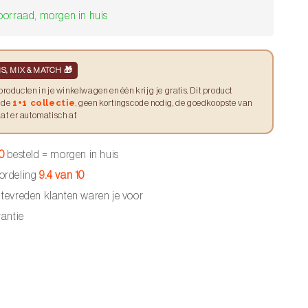
oorraad, morgen in huis
IS, MIX & MATCH 🎁
producten in je winkelwagen en één krijg je gratis. Dit product
1+1 collectie
t de
, geen kortingscode nodig, de goedkoopste van
at er automatisch af.
30
besteld = morgen in huis
ordeling
9.4 van 10
tevreden klanten waren je voor
antie