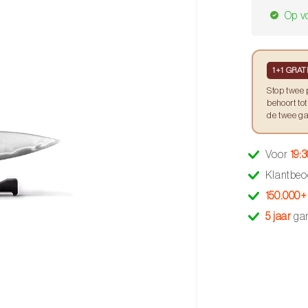
Op v
1+1 GRAT
Stop twee 
behoort to
de twee ga
Voor
19:
Klantbeo
150.000+
5 jaar
gar