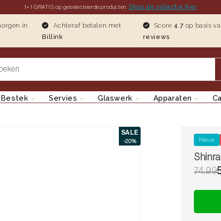
Shop de collectie hier
1+1 GRATIS op geselecteerde producten.
morgen in
Achteraf betalen met
Score
4.7
op basis v
Billink
reviews
oeken
Bestek
Servies
Glaswerk
Apparaten
C
SALE
Nieuw
-20%
Shinra
74,99