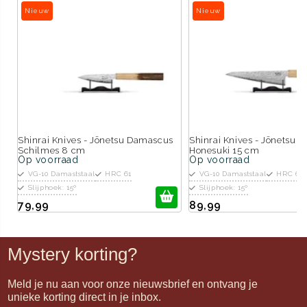
Nieuw
Nieuw
Shinrai Knives - Jōnetsu Damascus
Shinrai Knives - Jōnetsu 
Schilmes 8 cm
Honesuki 15 cm
Op voorraad
Op voorraad
VG-10 Damaststaal
HRC 61
VG-10 Damaststaal
HRC 61
Slijphoek: 15º
Slijphoek: 15º
79,99
89,99
Mystery korting?
Meld je nu aan voor onze nieuwsbrief en ontvang je
unieke korting direct in je inbox.