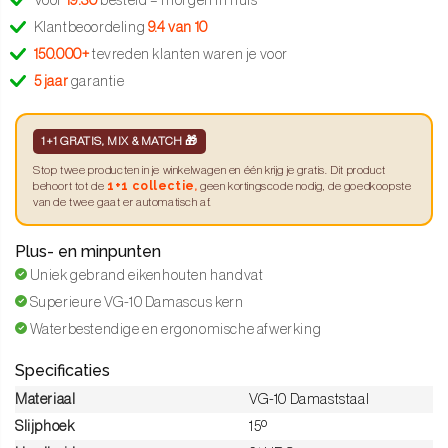
Voor
19:30
besteld = morgen in huis
Klantbeoordeling
9.4 van 10
150.000+
tevreden klanten waren je voor
5 jaar
garantie
1+1 GRATIS, MIX & MATCH 🎁
Stop twee producten in je winkelwagen en één krijg je gratis. Dit product
1+1 collectie
behoort tot de
,
geen kortingscode nodig, de goedkoopste
van de twee gaat er automatisch af.
Plus- en minpunten
Uniek gebrand eikenhouten handvat
Superieure VG-10 Damascus kern
Waterbestendige en ergonomische afwerking
Specificaties
Materiaal
VG-10 Damaststaal
Slijphoek
15º