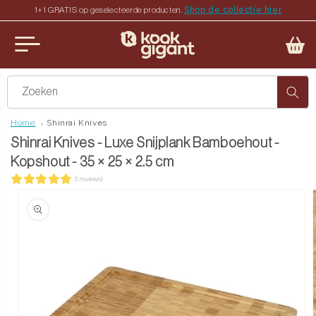
Shop de collectie hier
1+1 GRATIS op geselecteerde producten.
teen naar de content
u sluiten
Zoeken
Home
Shinrai Knives
Shinrai Knives - Luxe Snijplank Bamboehout -
Kopshout - 35 × 25 × 2.5 cm
(1 reviews)
ct naar productinformatie