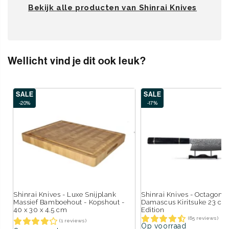
Bekijk alle producten van Shinrai Knives
Wellicht vind je dit ook leuk?
SALE
SALE
-20%
-17%
Shinrai Knives - Luxe Snijplank
Shinrai Knives - Octagon t
Massief Bamboehout - Kopshout -
Damascus Kiritsuke 23 cm 
40 x 30 x 4.5 cm
Edition
(65 reviews)
(1 reviews)
Op voorraad