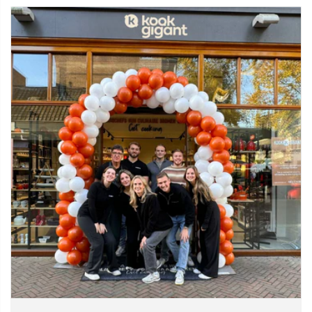
vaatwasser.
Droog de plank direct na het reinigen grondig af.
Behandel regelmatig met een geschikte onderhoudsolie om
het hout in topconditie te houden.
Bestel vandaag
Is je keuken toe aan een upgrade met zowel praktische als
esthetische waarde? Kies dan voor de
Luxe Snijplank Massief
Bamboehout van Shinrai Knives
en voeg een vleugje natuurlijke
elegantie toe aan je culinaire beleving.