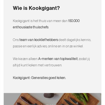
Wie is Kookgigant?
Kookgigant is het thuis van meer dan
150.000
enthousiaste thuischefs
.
Ons
team van kookliefhebbers
deelt dagelijks kennis,
passie en eerlijk advies, online en in onze winkel.
We kiezen alleen
A-merken van topkwaliteit
, zodat jij
altijd kunt koken met vertrouwen.
Kookgigant: Generaties goed koken.