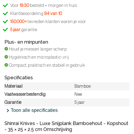
Voor
19:30
besteld = morgen in huis
Klantbeoordeling
9.4 van 10
150.000+
tevreden klanten waren je voor
5 jaar
garantie
Plus- en minpunten
Houd je messen langer scherp
Hygiënisch en microplastic-vrij
Compact, praktisch en stabiel in gebruik
Specificaties
Materiaal
Bamboe
Vaatwasserbestendig
Nee
Garantie
5 jaar
Toon alle specificaties
Shinrai Knives - Luxe Snijplank Bamboehout - Kopshout
- 35 × 25 × 2.5 cm Omschrijving