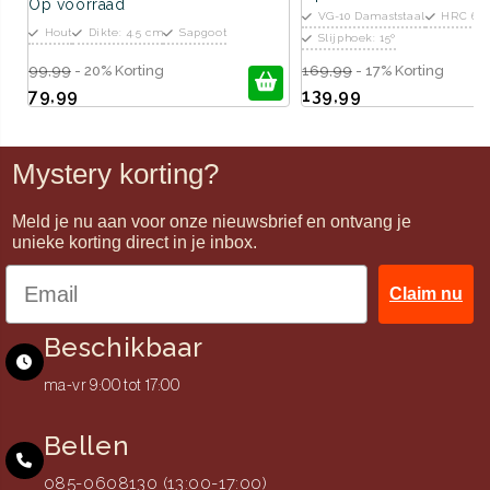
Op voorraad
VG-10 Damaststaal
HRC 62
Hout
Dikte: 4.5 cm
Sapgoot
Slijphoek: 15º
99,99
- 20% Korting
169,99
- 17% Korting
79,99
139,99
Mystery korting?
Meld je nu aan voor onze nieuwsbrief en ontvang je
unieke korting direct in je inbox.
Claim nu
Beschikbaar
ma-vr 9:00 tot 17:00
Bellen
085-0608130 (13:00-17:00)