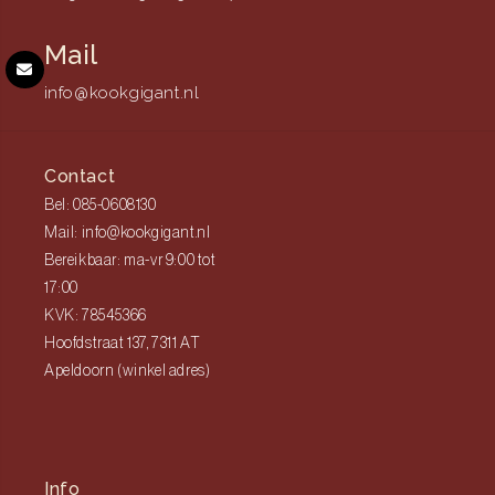
Mail
info@kookgigant.nl
Contact
Bel: 085-0608130
Mail: info@kookgigant.nl
Bereikbaar: ma-vr 9:00 tot
17:00
KVK: 78545366
Hoofdstraat 137, 7311 AT
Apeldoorn (winkel adres)
Info