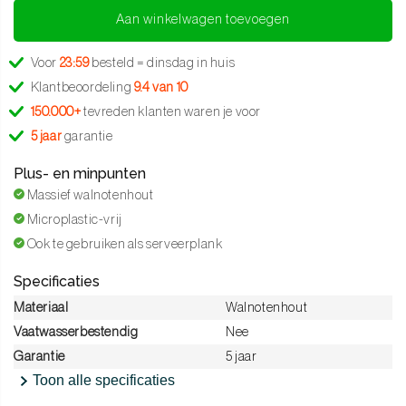
Aan winkelwagen toevoegen
Voor
23:59
besteld = dinsdag in huis
Klantbeoordeling
9.4 van 10
150.000+
tevreden klanten waren je voor
5 jaar
garantie
Plus- en minpunten
Massief walnotenhout
Microplastic-vrij
Ook te gebruiken als serveerplank
Specificaties
Materiaal
Walnotenhout
Vaatwasserbestendig
Nee
Garantie
5 jaar
Toon alle specificaties