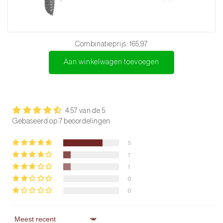
Deze kleinere walnoothouten snijplank is een uitstekend cadeau
voor elke kookliefhebber die waarde hecht aan kwaliteit en stijl, en
die functionele schoonheid in de keuken waardeert.
Combinatieprijs:
165,97
Aan winkelwagen toevoegen
Gebruik & onderhoud
Was de plank met de hand in lauwwarm water en milde zeep.
Droog de plank direct af.
4.57 van de 5
Vermijd langdurige blootstelling aan water en gebruik de
Gebaseerd op 7 beoordelingen
vaatwasser niet.
5
Behandel de plank vóór het eerste gebruik en regelmatig
1
daarna met een geur- en smaakloze onderhoudsolie om
1
uitdroging en beschadigingen te voorkomen.
0
Bewaar de plank op een droge, goed geventileerde plek om
0
kromtrekken te voorkomen.
Gebruik de plank op een vlakke, stabiele ondergrond voor