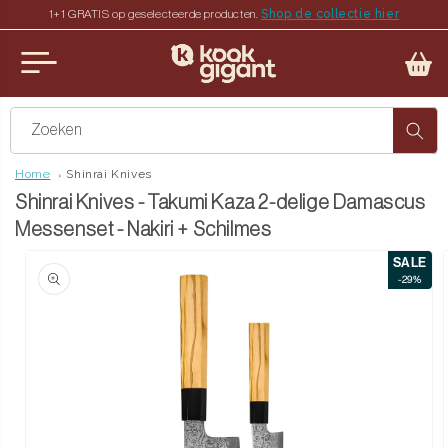
Shop de collectie hier
1+1 GRATIS op geselecteerde producten.
teen naar de content
u sluiten
Zoeken
Home
Shinrai Knives
Shinrai Knives - Takumi Kaza 2-delige Damascus
Messenset - Nakiri + Schilmes
SALE
ct naar productinformatie
-29%