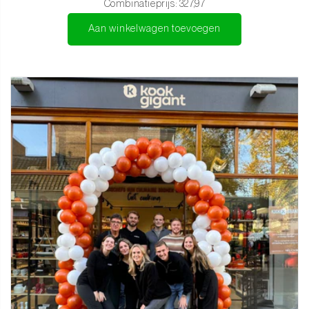
Combinatieprijs:
327,97
Een cadeau waar je elke dag plezier van hebt
Aan winkelwagen toevoegen
Deze luxe 2-delige set is perfect voor elke groenteliefhebber of als
cadeau voor een echte thuischef.
Bestel vandaag nog de Shinrai Knives - Takumi Kaza 2-delige set
en breng perfectie in je keuken.