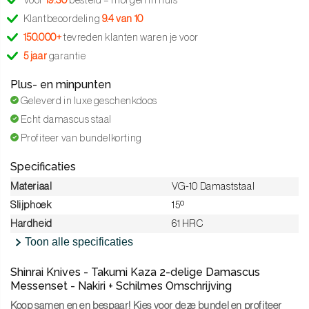
Voor
19:30
besteld = morgen in huis
Klantbeoordeling
9.4 van 10
150.000+
tevreden klanten waren je voor
5 jaar
garantie
Plus- en minpunten
Geleverd in luxe geschenkdoos
Echt damascus staal
Profiteer van bundelkorting
Specificaties
Materiaal
VG-10 Damaststaal
Slijphoek
15º
Hardheid
61 HRC
Toon alle specificaties
Shinrai Knives - Takumi Kaza 2-delige Damascus
Messenset - Nakiri + Schilmes Omschrijving
Koop samen en en bespaar! Kies voor deze bundel en profiteer