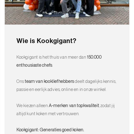
Wie is Kookgigant?
Kookgigant is het thuis van meer dan
150.000
enthousiaste chefs
.
Ons
team van kookliefhebbers
deelt dagelijks kennis,
passie en eerlijk advies, online en in onze winkel.
We kiezen alleen
A-merken van topkwaliteit
, zodat jij
altijd kunt koken met vertrouwen.
Kookgigant: Generaties goed koken.