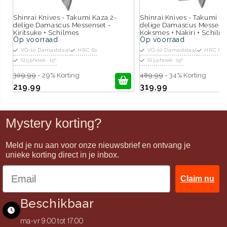
Shinrai Knives - Takumi Kaza 2-
Shinrai Knives - Takumi Ka
delige Damascus Messenset -
delige Damascus Messense
Kiritsuke + Schilmes
Koksmes + Nakiri + Schilm
Op voorraad
Op voorraad
VG-10 Damaststaal
HRC 61
VG-10 Damaststaal
HRC 61
Slijphoek: 15º
Slijphoek: 15º
309,99
- 29% Korting
489,99
- 34% Korting
219,99
319,99
Mystery korting?
Meld je nu aan voor onze nieuwsbrief en ontvang je
unieke korting direct in je inbox.
Claim nu
Beschikbaar
ma-vr 9:00 tot 17:00