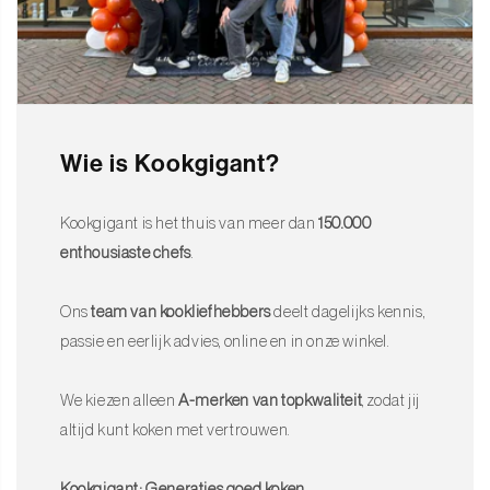
Wie is Kookgigant?
Kookgigant is het thuis van meer dan
150.000
enthousiaste chefs
.
Ons
team van kookliefhebbers
deelt dagelijks kennis,
passie en eerlijk advies, online en in onze winkel.
We kiezen alleen
A-merken van topkwaliteit
, zodat jij
altijd kunt koken met vertrouwen.
Kookgigant: Generaties goed koken.