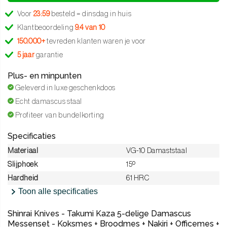
Voor
23:59
besteld = dinsdag in huis
Klantbeoordeling
9.4 van 10
150.000+
tevreden klanten waren je voor
5 jaar
garantie
Plus- en minpunten
Geleverd in luxe geschenkdoos
Echt damascus staal
Profiteer van bundelkorting
Specificaties
Materiaal
VG-10 Damaststaal
Slijphoek
15º
Hardheid
61 HRC
Toon alle specificaties
Shinrai Knives - Takumi Kaza 5-delige Damascus
Messenset - Koksmes + Broodmes + Nakiri + Officemes +