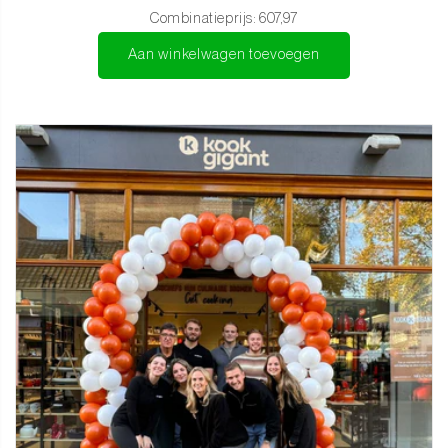
Schilmes 9 cm – Voor klein en precies werk
Combinatieprijs:
607,97
67-laags echt Damascus-staal (VG-10 kern)
Aan winkelwagen toevoegen
Zwarte bizonhoorn & olijfhouten handvatten
Shinrai-logo op elk handvat
Wordt geleverd in een luxe geschenkdoos
Niet geschikt voor in de vaatwasser
5 jaar garantie op alle Shinrai Knives-producten
Een cadeau waar je elke dag plezier van hebt
De ultieme 5-delige set voor de serieuze thuischef, ideaal als luxe
cadeau of als hoogwaardige uitbreiding van je eigen
keukencollectie.
Bestel vandaag nog de Shinrai Knives - Takumi Kaza 5-delige set
en breng jouw keuken naar het volgende niveau.