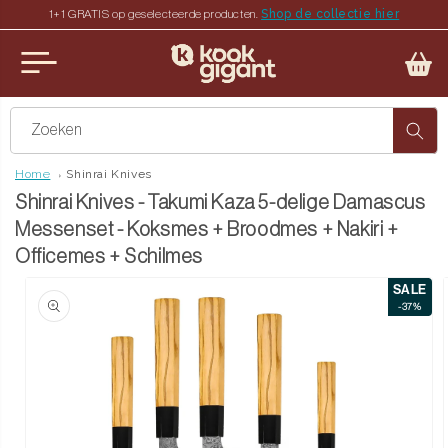
Shop de collectie hier
1+1 GRATIS op geselecteerde producten.
teen naar de content
u sluiten
Zoeken
Home
Shinrai Knives
Shinrai Knives - Takumi Kaza 5-delige Damascus
Messenset - Koksmes + Broodmes + Nakiri +
Officemes + Schilmes
SALE
ct naar productinformatie
-37%