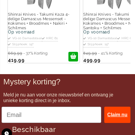
Shinrai Knives - Takumi Kaza 4-
Shinrai Knives - Takumi Ka
delige Damascus Messenset -
delige Damascus Messense
Koksmes + Broodmes + Nakiri +
Koksmes + Broodmes + Naki
Schilmes
Santoku + Schilmes
Op voorraad
Op voorraad
VG-10 Damaststaal
HRC 61
VG-10 Damaststaal
HRC 61
Slijphoek: 15º
Slijphoek: 15º
669,99
- 37% Korting
849,99
- 41% Korting
419,99
499,99
Mystery korting?
Meld je nu aan voor onze nieuwsbrief en ontvang je
unieke korting direct in je inbox.
Claim nu
Beschikbaar