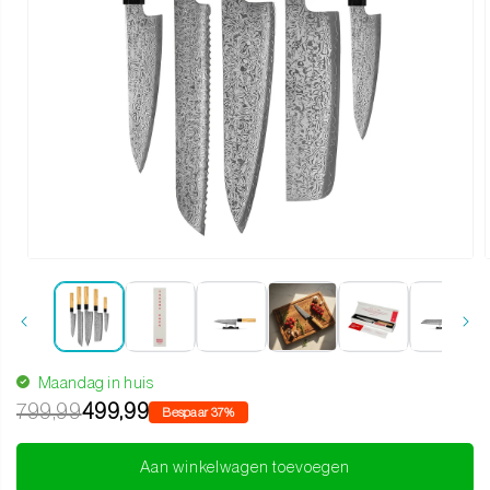
Media 1 openen in modaal
Maandag in huis
799,99
499,99
Bespaar 37%
Aan winkelwagen toevoegen