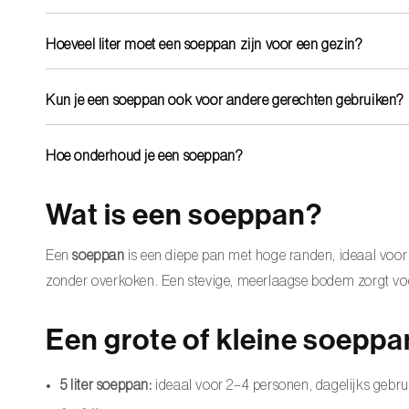
Een soeppan is hoger en ruimer. De hoge wanden en dikke b
Hoeveel liter moet een soeppan zijn voor een gezin?
Voor dagelijks gebruik is 5 liter voldoende. Voor grotere porti
Kun je een soeppan ook voor andere gerechten gebruiken?
Absoluut. Gebruik een soeppan ook voor pasta, stoofpotten,
Hoe onderhoud je een soeppan?
Was de pan af met warm water en een mild afwasmiddel. D
Wat is een soeppan?
Een
soeppan
is een diepe pan met hoge randen, ideaal voor 
zonder overkoken. Een stevige, meerlaagse bodem zorgt voo
Een grote of kleine soeppan:
5 liter soeppan:
ideaal voor 2–4 personen, dagelijks gebru