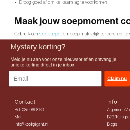
Droog goed af om kalkaanslag te voorkomen
Maak jouw soepmoment c
soeplepel
Gebruik een
om soep makkelijk te roeren en te 
Mystery korting?
Meld je nu aan voor onze nieuwsbrief en ontvang je
unieke korting direct in je inbox.
Claim nu
Contact
Info
Bel: 085-0608130
Algemene Vo
Mail:
B2B/Kerstpa
info@kookgigant.nl
Blogs