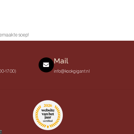
gemaakte soep!
Mail
00-17:00)
info@kookgigant.nl