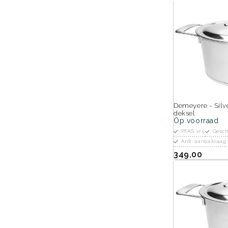
Demeyere - Silv
deksel
Op voorraad
PFAS vrij
Gesch
Anti-aanbaklaag
349,00