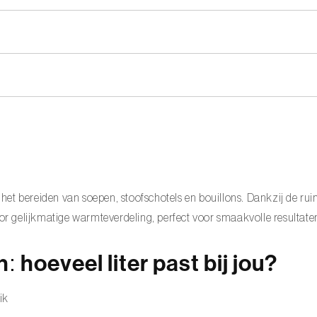
odem zijn ideaal voor gerechten die lang moeten sudderen.
es of gezinnen is 8 tot 10 liter aan te raden.
 curry’s of zelfgemaakte sauzen.
roog goed af om vlekken te voorkomen.
het bereiden van soepen, stoofschotels en bouillons. Dankzij de ru
r gelijkmatige warmteverdeling, perfect voor smaakvolle resultate
 hoeveel liter past bij jou?
ik