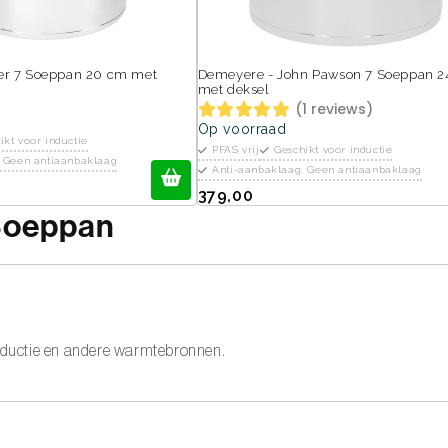
ver 7 Soeppan 20 cm met
Demeyere - John Pawson 7 Soeppan 2
met deksel
(1 reviews)
Op voorraad
ikt voor inductie
PFAS vrij
Geschikt voor inductie
: Geen antiaanbaklaag
Anti-aanbaklaag: Geen antiaanbaklaag
379,00
 Soeppan
inductie en andere warmtebronnen.