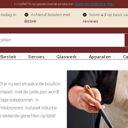
Shop de collectie hier
1+1 GRATIS op geselecteerde producten.
insdag in
Achteraf betalen met
Score
4.7
op basis v
Billink
reviews
oeken
Bestek
Servies
Glaswerk
Apparaten
C
f je nu een smaakvolle bouillon
s maakt: met de juiste pan wordt
n lage soeppannen, in
rmtebronnen, inclusief inductie.
e lekkerste gerechten op tafel!