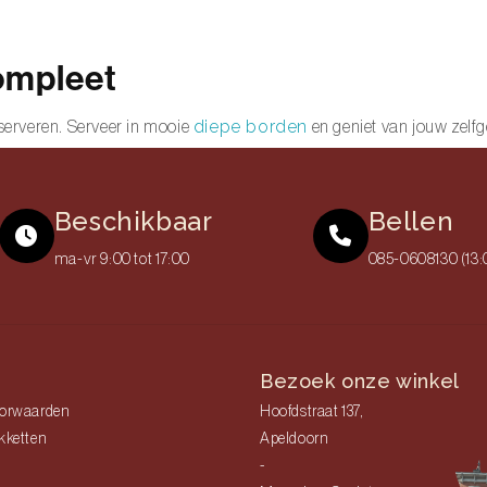
ompleet
diepe borden
serveren. Serveer in mooie
en geniet van jouw zelf
Beschikbaar
Bellen
ma-vr 9:00 tot 17:00
085-0608130 (13:
Bezoek onze winkel
orwaarden
Hoofdstraat 137,
kketten
Apeldoorn
-