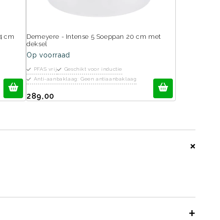
4 cm
Demeyere - Intense 5 Soeppan 20 cm met
deksel
Op voorraad
PFAS vrij
Geschikt voor inductie
Anti-aanbaklaag: Geen antiaanbaklaag
289,00