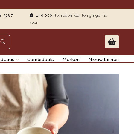
an
3287
150.000+
tevreden klanten gingen je
voor
adeaus
Combideals
Merken
Nieuw binnen