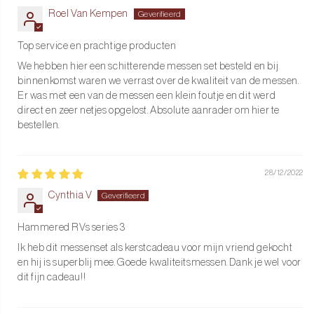
Roel Van Kempen
Top service en prachtige producten
We hebben hier een schitterende messen set besteld en bij
binnenkomst waren we verrast over de kwaliteit van de messen.
Er was met een van de messen een klein foutje en dit werd
direct en zeer netjes opgelost. Absolute aanrader om hier te
bestellen.
28/12/2022
Cynthia V
Hammered RVs series 3
Ik heb dit messenset als kerstcadeau voor mijn vriend gekocht
en hij is superblij mee. Goede kwaliteitsmessen. Dank je wel voor
dit fijn cadeau!!