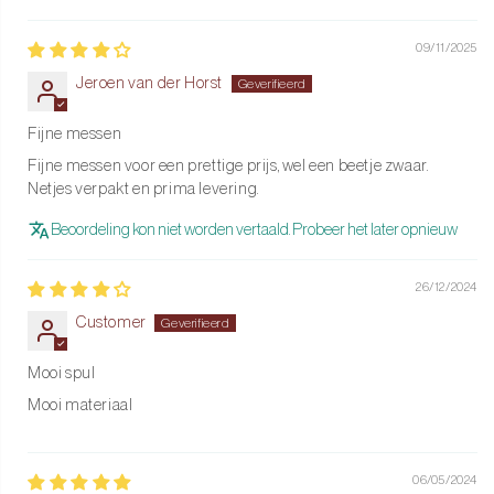
Sort by
Opbergen
Gebruik een messenblok of magneetstrip om contact met andere
09/11/2025
harde voorwerpen te vermijden.
Jeroen van der Horst
Juiste ondergrond
Fijne messen
Snijd bij voorkeur op een houten snijplank. Dit voorkomt slijtage
Fijne messen voor een prettige prijs, wel een beetje zwaar.
van het lemmet en houdt je messen langer scherp.
Netjes verpakt en prima levering.
Bestel vandaag nog de Hammered RVS messenset van Shinrai
Beoordeling kon niet worden vertaald. Probeer het later opnieuw
en ervaar het verschil in scherpte, comfort en stijl.
26/12/2024
Customer
Mooi spul
Mooi materiaal
06/05/2024