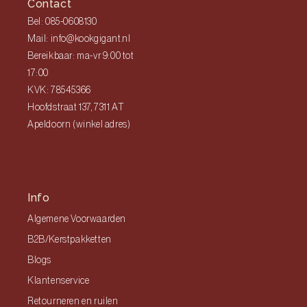
Contact
Bel: 085-0608130
Mail: info@kookgigant.nl
Bereikbaar: ma-vr 9:00 tot
17:00
KVK: 78545366
Hoofdstraat 137, 7311 AT
Apeldoorn (winkel adres)
Info
Algemene Voorwaarden
B2B/Kerstpakketten
Blogs
Klantenservice
Retourneren en ruilen