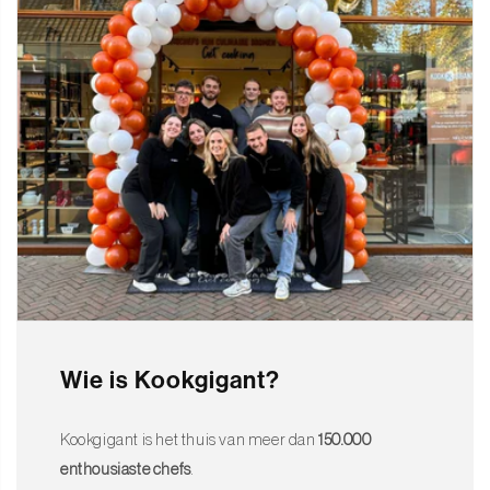
Wie is Kookgigant?
Kookgigant is het thuis van meer dan
150.000
enthousiaste chefs
.