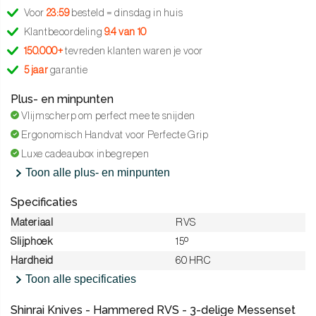
Voor
23:59
besteld = dinsdag in huis
Klantbeoordeling
9.4 van 10
150.000+
tevreden klanten waren je voor
5 jaar
garantie
Plus- en minpunten
Vlijmscherp om perfect mee te snijden
Ergonomisch Handvat voor Perfecte Grip
Luxe cadeaubox inbegrepen
Toon alle plus- en minpunten
Specificaties
Materiaal
RVS
Slijphoek
15º
Hardheid
60 HRC
Toon alle specificaties
Shinrai Knives - Hammered RVS - 3-delige Messenset