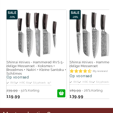
SALE
SALE
-50%
-26%
Shinrai Knives - Hammered RVS 5-
Shinrai Knives - Hammere
delige Messenset - Koksmes +
delige Messenset
Broodmes + Nakiri + Kleine Santoku +
(63 reviews)
Schilmes
Op voorraad
Op voorraad
RVS
HRC 60
Slijphoek: 15
RVS
HRC 60
Slijphoek: 15º
239,99
- 50% Korting
189,99
- 26% Korting
119,99
139,99