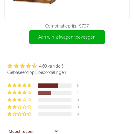
Een prachtig cadeau
De luxe doos beschermt niet alleen tijdens transport, maar maakt
het ook een stijlvol cadeau voor iedere kookliefhebber.
Combinatieprijs:
197,97
Gebruik & onderhoud
Aan winkelwagen toevoegen
Onderhoud tips en aanbevelingen
Om je messenset in optimale staat te houden, raden we aan om de
messen met de hand te wassen met zachte zeep en warm water.
4.60 van de 5
Zoals bij elke goede messenset moet je de vaatwasser vermijden,
Gebaseerd op 5 beoordelingen
want de agressieve reiniging kan de levensduur van je messen
snel verkorten. Na het wassen, zorg ervoor dat je de messen
3
2
onmiddellijk en zorgvuldig afdroogt om vlekken te voorkomen.
0
Regelmatig slijpen
0
Voor blijvende scherpte is regelmatig slijpen met een slijpsteen of
0
aanzetstaal noodzakelijk.