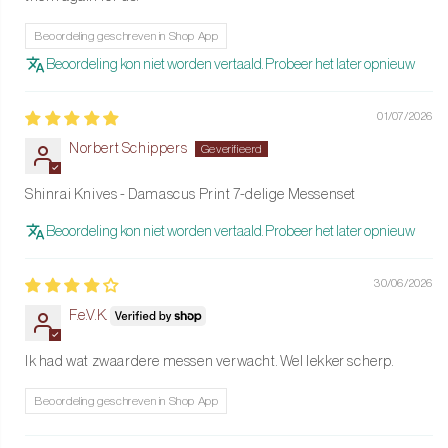
aanzetstaal. Gebruik een houten snijplank om de levensduur van
Beoordeling geschreven in Shop App
het mes te verlengen. Reinig het magnetische messenblok
Beoordeling kon niet worden vertaald. Probeer het later opnieuw
eenvoudig met een zachte doek.
De set wordt geleverd in een luxe geschenkverpakking, waardoor
01/07/2026
het ook een prachtig cadeau is voor kookliefhebbers. Met deze
Norbert Schippers
Damascus Print 7-delige messenset inclusief dubbelzijdig
messenblok kies je voor stijl, functionaliteit en betrouwbaarheid in
Shinrai Knives - Damascus Print 7-delige Messenset
één complete bundel.
Beoordeling kon niet worden vertaald. Probeer het later opnieuw
30/06/2026
F.e.V.K.
Ik had wat zwaardere messen verwacht. Wel lekker scherp.
Beoordeling geschreven in Shop App