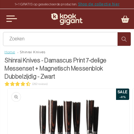
Shop de collectie hier
1+1 GRATIS op geselecteerde producten.
teen naar de content
u sluiten
Zoeken
Home
Shinrai Knives
Shinrai Knives - Damascus Print 7-delige
Messenset + Magnetisch Messenblok
Dubbelzijdig - Zwart
(282 reviews)
SALE
ct naar productinformatie
-41%