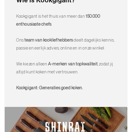
Wie is Kookgigant?
Kookgigant is het thuis van meer dan
150.000
enthousiaste chefs
.
Ons
team van kookliefhebbers
deelt dagelijks kennis,
passie en eerlijk advies, online en in onze winkel.
We kiezen alleen
A-merken van topkwaliteit
, zodat jij
altijd kunt koken met vertrouwen.
Kookgigant: Generaties goed koken.