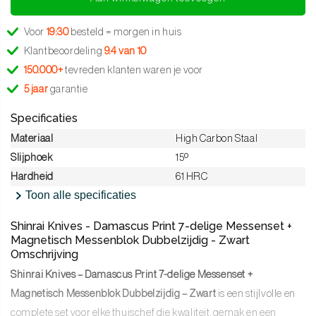
Voor
19:30
besteld = morgen in huis
Klantbeoordeling
9.4 van 10
150.000+
tevreden klanten waren je voor
5 jaar
garantie
Specificaties
Materiaal
High Carbon Staal
Slijphoek
15º
Hardheid
61 HRC
Toon alle specificaties
Shinrai Knives - Damascus Print 7-delige Messenset +
Magnetisch Messenblok Dubbelzijdig - Zwart
Omschrijving
Shinrai Knives – Damascus Print 7-delige Messenset +
Magnetisch Messenblok Dubbelzijdig – Zwart
is een stijlvolle en
complete set voor elke thuischef die kwaliteit, gemak en een