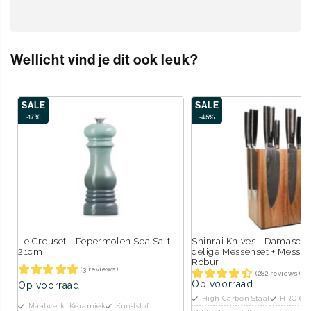
Wellicht vind je dit ook leuk?
SALE
SALE
-17%
-45%
Le Creuset - Pepermolen Sea Salt
Shinrai Knives - Damascus 
21cm
delige Messenset + Messe
Robur
(3 reviews)
(282 reviews)
Op voorraad
Op voorraad
High Carbon Staal
HRC 60
Maalwerk: Keramiek
Kunststof