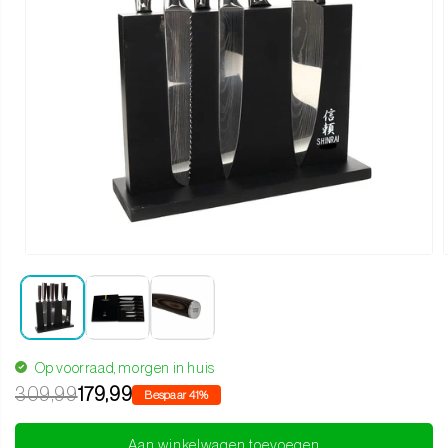
Media 1 openen in modaal
Op voorraad, morgen in huis
309,99
179,99
Bespaar 41%
Aan winkelwagen toevoegen