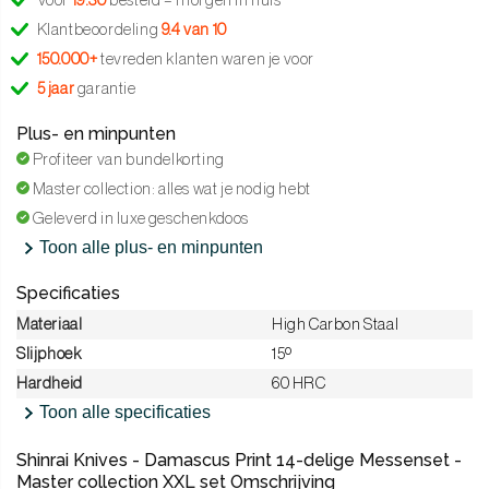
Voor
19:30
besteld = morgen in huis
Klantbeoordeling
9.4 van 10
150.000+
tevreden klanten waren je voor
5 jaar
garantie
Plus- en minpunten
Profiteer van bundelkorting
Master collection: alles wat je nodig hebt
Geleverd in luxe geschenkdoos
Toon alle plus- en minpunten
Specificaties
Materiaal
High Carbon Staal
Slijphoek
15º
Hardheid
60 HRC
Toon alle specificaties
Shinrai Knives - Damascus Print 14-delige Messenset -
Master collection XXL set Omschrijving