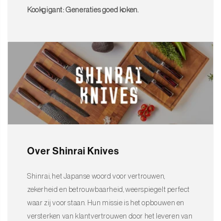
Onderhoud & tips
Kookgigant: Generaties goed koken.
Reiniging
: Handwas aanbevolen, droog direct goed af
Scherpte behouden
: Gebruik een slijpsteen voor regelmatig
onderhoud
Opslag
: Bewaar in een messenblok, op een magneetstrip of in
de luxe doos
Snijoppervlak
: Gebruik een houten of kunststof snijplank om
het lemmet te beschermen
Over Shinrai Knives
Een stijlvol en functioneel cadeau
De Damascus Print 14-delige Master Collection XXL Messenset
Shinrai, het Japanse woord voor vertrouwen,
van Shinrai Knives is het toppunt van vakmanschap,
zekerheid en betrouwbaarheid, weerspiegelt perfect
veelzijdigheid en design. Perfect als geschenk voor de echte
waar zij voor staan. Hun missie is het opbouwen en
kookliefhebber, of als premium aanvulling op je eigen
versterken van klantvertrouwen door het leveren van
keukenuitrusting.