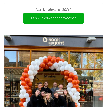
14-delige complete set:
Voor iedere denkbare snijtaak, van grof
tot ultra precies
Combinatieprijs:
322,97
Ergonomische pakkahouten handgrepen:
Comfortabel,
Aan winkelwagen toevoegen
vochtbestendig en met optimale grip
Perfecte balans en controle:
Met doordachte krop voor extra
veiligheid
Luxe geschenkdoos inbegrepen:
Ideaal als premium cadeau of
professionele upgrade
Voor elke taak het juiste mes
Koksmes:
Voor grote snijtaken, vlees, vis en groenten
Vleesmes:
Perfect voor het in stukken snijden van grote
stukken vlees.
Broodmes:
Kartelmes voor brood, harde korsten en groenten
Santoku & Kleine Santoku:
Japans precisiewerk met minder