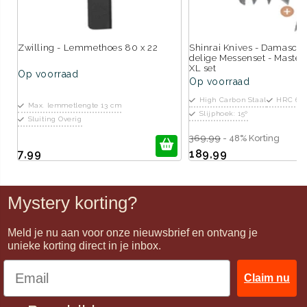
Zwilling - Lemmethoes 80 x 22
Shinrai Knives - Damascus 
delige Messenset - Master 
XL set
Op voorraad
Op voorraad
High Carbon Staal
HRC 60
Max. lemmetlengte 13 cm
Slijphoek: 15º
Sluiting Overig
369,99
- 48% Korting
7,99
189,99
Mystery korting?
Meld je nu aan voor onze nieuwsbrief en ontvang je
unieke korting direct in je inbox.
Claim nu