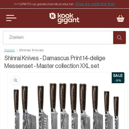
Shop de collectie hier
1+1 GRATIS op geselecteerde producten.
teen naar de content
u sluiten
Zoeken
Home
Shinrai Knives
Shinrai Knives - Damascus Print 14-delige
Messenset - Master collection XXL set
SALE
ct naar productinformatie
-51%