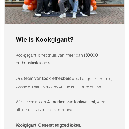
Wie is Kookgigant?
Kookgigant is het thuis van meer dan
150.000
enthousiaste chefs
.
Ons
team van kookliefhebbers
deelt dagelijks kennis,
passie en eerlijk advies, online en in onze winkel.
We kiezen alleen
A-merken van topkwaliteit
, zodat jij
altijd kunt koken met vertrouwen.
Kookgigant: Generaties goed koken.