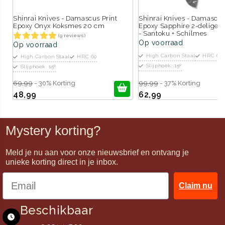
Shinrai Knives - Damascus Print
Shinrai Knives - Damascus
Epoxy Onyx Koksmes 20 cm
Epoxy Sapphire 2-delige 
- Santoku + Schilmes
(9 reviews)
Op voorraad
Op voorraad
High Carbon Staal
HRC 60
High Carbon Staal
HRC 60
Slijphoek: 15º
Slijphoek: 15º
69,99
- 30% Korting
99,99
- 37% Korting
48,99
62,99
Mystery korting?
Meld je nu aan voor onze nieuwsbrief en ontvang je
unieke korting direct in je inbox.
Claim nu
Beschikbaar