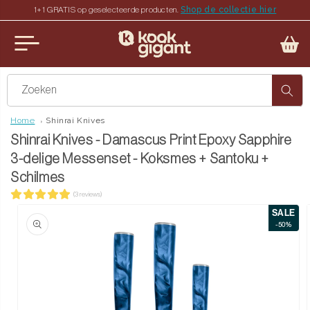
Shop de collectie hier
1+1 GRATIS op geselecteerde producten.
teen naar de content
u sluiten
Zoeken
Home
Shinrai Knives
Shinrai Knives - Damascus Print Epoxy Sapphire
3-delige Messenset - Koksmes + Santoku +
Schilmes
(3 reviews)
SALE
ct naar productinformatie
-50%