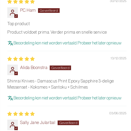
30/12/2025
Het perfecte cadeau
P.C. Ham
De messen worden geleverd in een luxe geschenkdoos. Ideaal als
stijlvol cadeau voor een kookliefhebber, of om je eigen
Top product
keukengerei naar een hoger niveau te tillen. Met deze bundel kies
Product voldoet prima. Verder prima en snelle service
je voor kwaliteit, comfort en uitstraling in één.
Beoordeling kon niet worden vertaald. Probeer het later opnieuw
Ontdek de kracht van precisie met de Shinrai Epoxy Sapphire
Messenbundel. Bestel vandaag nog en ervaar hoe fijn écht goed
13/12/2025
snijden kan zijn.
Alida Boonstra
Shinrai Knives - Damascus Print Epoxy Sapphire 3-delige
Messenset - Koksmes + Santoku + Schilmes
Beoordeling kon niet worden vertaald. Probeer het later opnieuw
03/06/2025
Sally Jane Jularbal