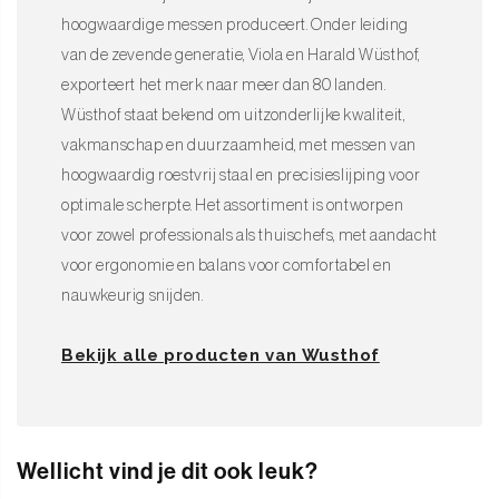
hoogwaardige messen produceert. Onder leiding
van de zevende generatie, Viola en Harald Wüsthof,
exporteert het merk naar meer dan 80 landen.
Wüsthof staat bekend om uitzonderlijke kwaliteit,
vakmanschap en duurzaamheid, met messen van
hoogwaardig roestvrij staal en precisieslijping voor
optimale scherpte. Het assortiment is ontworpen
voor zowel professionals als thuischefs, met aandacht
voor ergonomie en balans voor comfortabel en
nauwkeurig snijden.
Bekijk alle producten van Wusthof
Wellicht vind je dit ook leuk?