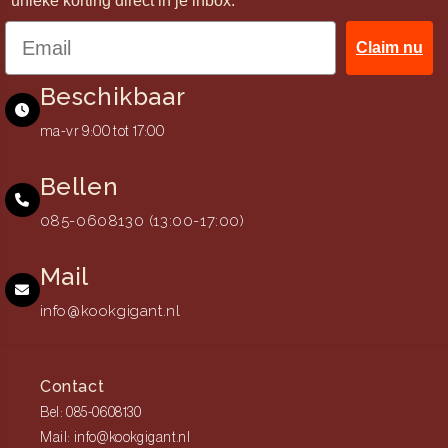
unieke korting direct in je inbox.
Claim nu
Beschikbaar
ma-vr 9:00 tot 17:00
Bellen
085-0608130 (13:00-17:00)
Mail
info@kookgigant.nl
Contact
Bel: 085-0608130
Mail: info@kookgigant.nl