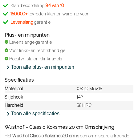
Klantbeoordeling
9.4 van 10
150.000+
tevreden klanten waren je voor
Levenslang
garantie
Plus- en minpunten
Levenslange garantie
Voor links- en rechtshandige
Roestvrijstalen klinknagels
Toon alle plus- en minpunten
Specificaties
Materiaal
X50CrMoV15
Slijphoek
14º
Hardheid
58 HRC
Toon alle specificaties
Wusthof - Classic Koksmes 20 cm Omschrijving
Het
Wüsthof Classic Koksmes 20 cm
is een onmisbare allrounder