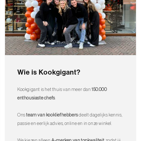
Wie is Kookgigant?
Kookgigant is het thuis van meer dan
150.000
enthousiaste chefs
.
Ons
team van kookliefhebbers
deelt dagelijks kennis,
passie en eerlijk advies, online en in onze winkel.
We kiezen alleen
A-merken van topkwaliteit
, zodat jij