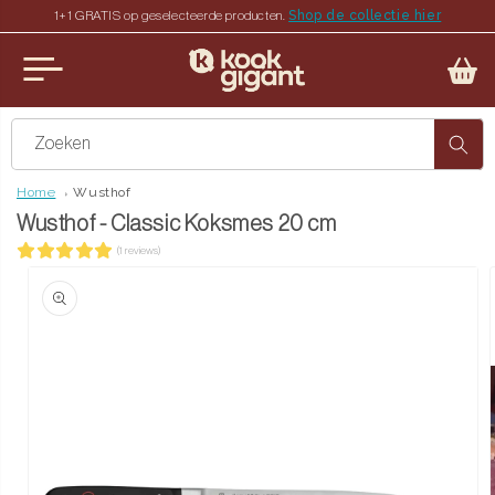
Shop de collectie hier
1+1 GRATIS op geselecteerde producten.
teen naar de content
u sluiten
Zoeken
Home
Wusthof
Wusthof - Classic Koksmes 20 cm
(1 reviews)
ct naar productinformatie