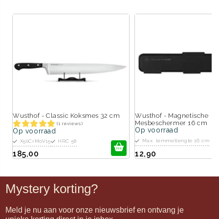
Wusthof - Classic Koksmes 32 cm
Wusthof - Magnetische
Mesbeschermer 16 cm
(1 reviews)
Op voorraad
Op voorraad
Max. lemmetlengte 16 cm
X50CrMoV15
HRC 58
185,00
12,90
Mystery korting?
Meld je nu aan voor onze nieuwsbrief en ontvang je