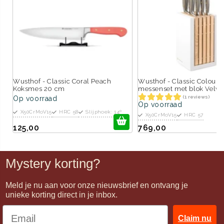
Wusthof - Classic Coral Peach
Wusthof - Classic Colour 
Koksmes 20 cm
messenset met blok Velve
(1 reviews)
Op voorraad
Op voorraad
X50CrMoV15
HRC 58
Slijphoek: 14º
X50CrMoV15
HRC 57
125,00
769,00
Mystery korting?
Meld je nu aan voor onze nieuwsbrief en ontvang je
unieke korting direct in je inbox.
Claim nu