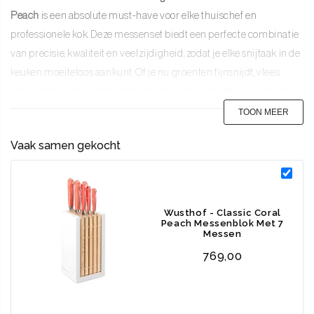
Peach
is
een absolute must-have voor elke thuischef en
professionele kok. Deze messenset biedt een perfecte combinatie
van precisie, kwaliteit en veelzijdigheid, zodat je elke snijtaak in de
keuken moeiteloos aankunt. Of je nu groenten fijnsnijdt, vlees
fileert of brood snijdt, de messen uit deze set zorgen voor ultieme
prestaties en langdurige scherpte. De levendige handgrepen van
TOON MEER
de messen voegen niet alleen een subtiele vleug kleur toe, maar
Vaak samen gekocht
ook stijl aan je dagelijkse kookervaring. En met het bijbehorende
designmessenblok heb je alle messen snel bij de hand, zodat je
per snijtaak het perfecte mes kunt gebruiken.
Wusthof - Classic Coral
Peach Messenblok Met 7
Deze editie van de
Classic serie
messen valt op door de unieke
Messen
handgrepen in de kleur
Coral Peach
, roestvrijstalen klinknagels
769,00
en een naadloze afwerking. Ondanks zijn opvallende uiterlijk, zijn
de messen ontwikkeld als robuuste werkpaarden die elke
uitdaging aankunnen.