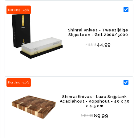
Unieke kenmerken en specificaties
Korting -43%
Afwerking lemmet:
Geborsteld
Shinrai Knives - Tweezijdige
Gesmeed:
Dit houdt in dat de messen uit één stuk staal
Slijpsteen - Grit 2000/5000
geslagen zijn. Dit zorgt ervoor dat de messen gesmeed zijn
Regular price
79,99
44,99
met meer tijd en aandacht, zodat de messen met precisie zijn
afgewerkt. Binnen dit proces worden innovatieve
technologieën gecombineerd met eeuwenoude tradities van
het handgemaakt vakmanschap. Deze Wüsthof messen zijn
Korting -40%
20% scherper dan een gemiddelde mes, dankzij
lasergestuurde slijpprocessen.
Shinrai Knives - Luxe Snijplank
Acaciahout - Kopshout - 40 x 30
Vlijmscherp meesterwerk
: De messen zijn vlijmscherp, door
x 4.5 cm
het vakmanschap van Wüsthof. Met deze messen snijd je
Regular price
149,99
89,99
moeiteloos en met precisie door bijvoorbeeld groente of vlees
heen. De messen kunnen door de hardheid van 58 in een
vlijmscherpe hoek van 14 graden geslepen worden.