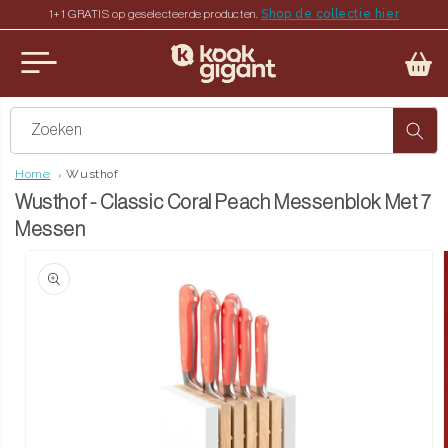
Shop de collectie hier
1+1 GRATIS op geselecteerde producten.
teen naar de content
u sluiten
Zoeken
Home
Wusthof
Wusthof - Classic Coral Peach Messenblok Met 7
Messen
ct naar productinformatie