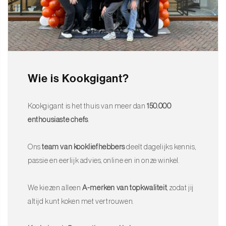
Classic Gekarteld Universeel Mes 16 cm
Classic Universeel Mes 16 cm
Classic Koksmes 16 cm
Classic Koksmes 20 cm
Wie is Kookgigant?
Classic Santoku Met Holle Rand 17 cm
Classic Dubbel Gekarteld Broodmes 23 cm
Kookgigant is het thuis van meer dan
150.000
Classic Design Messenblok (25 cm x 12,8 cm x 12,8 cm)
enthousiaste chefs
.
Onderhoud en aanbevelingen
Ons
team van kookliefhebbers
deelt dagelijks kennis,
Handwas met zachte zeep en warm water, vermijd de
passie en eerlijk advies, online en in onze winkel.
vaatwasser.
Regelmatig slijpen met een slijpsteen of aanzetstaal om de
We kiezen alleen
A-merken van topkwaliteit
, zodat jij
scherpte te behouden.
altijd kunt koken met vertrouwen.
Opbergen in een messenblok om de snijkant te beschermen.
Gebruik een zachte snijplank om het lemmet scherp te