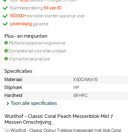
Voor
19:30
besteld = morgen in huis
Klantbeoordeling
9.4 van 10
150.000+
tevreden klanten waren je voor
Levenslang
garantie
Plus- en minpunten
Perfecte balans en ergonomie
Complete set voor elke snijtaak
Vlijmscherpe precisie
Specificaties
Materiaal
X50CrMoV15
Slijphoek
14º
Hardheid
58 HRC
Toon alle specificaties
Wusthof - Classic Coral Peach Messenblok Met 7
Messen Omschrijving
De
Wüsthof - Classic Colour 7-delige messenset met blok Coral