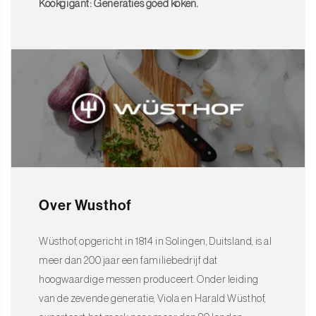
Kookgigant: Generaties goed koken.
houden en te beschermen.
Klaar om jouw culinaire dromen waar te maken? Bestel dan nu
jouw nieuwe Wüsthof messenset!
Over Wusthof
Wüsthof, opgericht in 1814 in Solingen, Duitsland, is al
meer dan 200 jaar een familiebedrijf dat
hoogwaardige messen produceert. Onder leiding
van de zevende generatie, Viola en Harald Wüsthof,